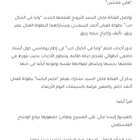
“هابي فلانتين”.
تواصل الفنانة مايان السيد الترويج لفيلمها الجديد “ولنا في الخيال
حب” بطولة الفنان أحمد السعدني ويشاركهما البطولة الفنان عمر
رزيق، تأليف وإخراج سارة رزيق.
تدور أحداث فيلم “ولنا في الخيال حب” في إطار رومانسي حول أستاذ
جامعي انطوائي تقتحم حياته طالبة، وتتطور الأحداث بحيث يتورط في
علاقتها بحبيبها ويضطر لمواجهة نفسه بوقوعه أيضًا في حبها.
يذكر أن الفنانة مايان السيد تشارك بفيلم “قصر الباشا” بطولة الفنان
أحمد حاتم، والمقرر عرضه بالسينمات اليوم الأربعاء.
اقرأ أيضا:
بالفيديو| إليسا تبكي على المسرح وتفاجئ جمهورها برفع الوشاح
الفلسطيني