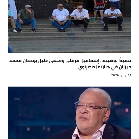
تنفيذًا لوصيته.. إسماعيل فرغلي وصبحي خليل يودعان محمد
مرزبان في جنازته | مصراوي
17 يونيو، 2026