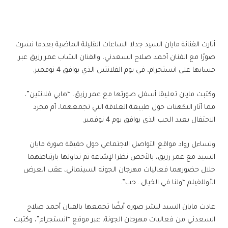
أثارت الفنانة مايان السيد جدلا الساعات القليلة الماضية بعدما نشرت
صورًا مع الفنان أحمد صلاح السعدني، والفنان الشاب عمر رزيق عبر
حسابها على انستجرام، في يوم الفلانتين الذي يوافق 4 نوفمبر.
وكتبت مايان تعليقا أسفل صورتها مع عمر رزيق، “هابي فلانتين”،
مما أثار التكهنات حول طبيعة العلاقة التي تجمعهما، أم مجرد
الاحتفال بعيد الحب الذي يوافق يوم 4 نوفمبر.
وتساءل رواد مواقع التواصل الاجتماعي حول حقيقة صورة مايان
السيد مع عمر رزيق، بالأخص نظرا لإشاعة تم تداولها بارتباطهما
خلال حضورهما فعاليات مهرجان الجونة السينمائي، عقب العرض
الأوللفيلم “ولنا في الخيال.. حب”.
عادت مايان السيد لنشر صورة أيضًا تجمعها بالفنان أحمد صلاح
السعدني من فعاليات مهرجان الجونة، عبر موقع “انستجرام”، وكتبت