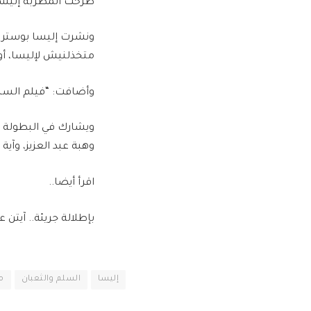
طرحت المطربة إليسا 
ونشرت إليسا بوستر ا
متخذلنيش لإليسا، أول
وأضافت: “فيلم السلم والثع
ويشارك في البطولة أ
وهبة عبد العزيز، وآية
اقرأ أيضا..
بإطلالة جريئة.. آيتن عامر تنش
إليسا
السلم والثعبان
م