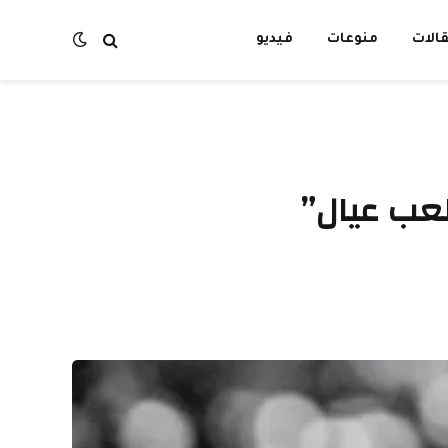
الات
منوعات
فيديو
لعب عيال”