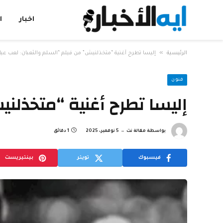
اخبار
ا
»
الرئيسية
إليسا تطرح أغنية “متخذلنيش” من فيلم “السلم والثعبان: لعب عيا
فنون
إليسا تطرح أغنية “متخذلني
بواسطة
مقالة نت
5 نوفمبر، 2025
1 دقائق
فيسبوك
تويتر
بينتيريست