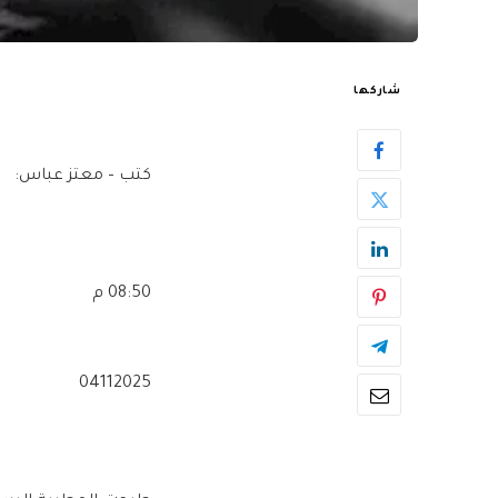
شاركها
كتب – معتز عباس:
08:50 م
04112025