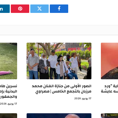
فيسبوك
تويتر
بينتيريست
ل
ية “ورد
الصور الأولى من جنازة الفنان محمد
نسرين طاف
سه عايشة
مرزبان بالتجمع الخامس | مصراوي
البدنية بإط
والجمهور 
17 يونيو، 2026
17 يونيو، 2026