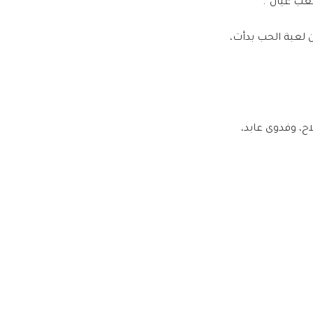
عب عيال”.
 لعبة الحب بدأت،
ح، وفدوى عابد،