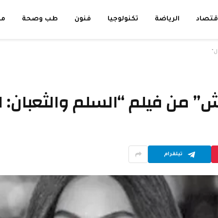
قتصاد
الرياضة
تكنولوجيا
فنون
طب وصحة
مق
ل”
ش” من فيلم “السلم والثعبان: 
تيلقرام