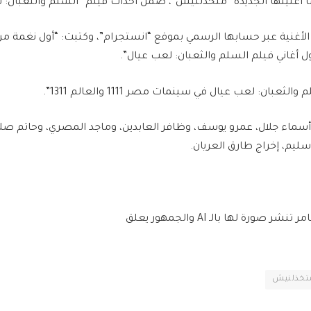
أغنيتها الجديدة “متخذلنيش”، ضمن أحداث فيلم “السلم والثعبان: ل
لأغنية عبر حسابها الرسمي بموقع “انستجرام”، وكتبت: “أول نغمة من
 أغاني فيلم السلم والثعبان: لعب عيال”.
بان: لعب عيال في سينمات مصر 1111 والعالم 1311”.
سماء جلال، عمرو يوسف، وظافر العابدين، وماجد المصري، وحاتم صلا
 سليم، إخراج طارق العريان.
ر صورة لها بالـ AI والجمهور يعلق
تخذلنيش