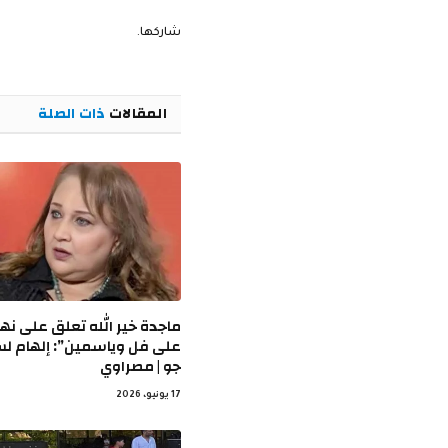
شاركها.
المقالات
ذات الصلة
ماجدة خير الله تعلق على نها
على فل وياسمين”: إلهام ل
جو | مصراوي
17 يونيو، 2026