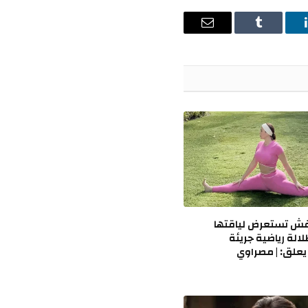
ينكدإن
Tumblr
البريد
الإلكتروني
ش تستعرض لياقتها
لالة رياضية جريئة
يعلق: | مصراوي