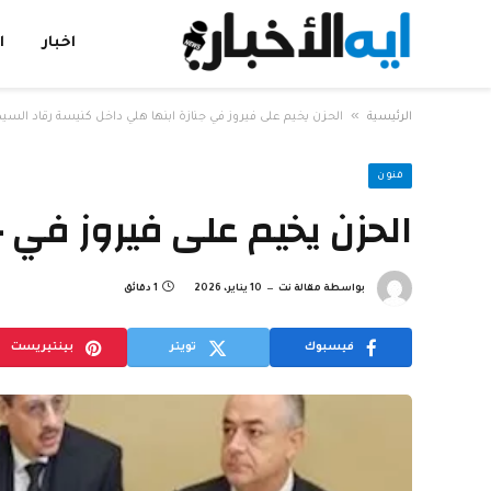
اخبار
ا
»
الرئيسية
الحزن يخيم على فيروز في جنازة ابنها هلي داخل كنيسة رقاد السيد
فنون
الحزن يخيم على فيروز في 
بواسطة
مقالة نت
10 يناير، 2026
1 دقائق
فيسبوك
تويتر
بينتيريست