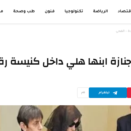
قتصاد
الرياضة
تكنولوجيا
فنون
طب وصحة
مق
ة – المحي
جنازة ابنها هلي داخل كنيسة رق
تيلقرام