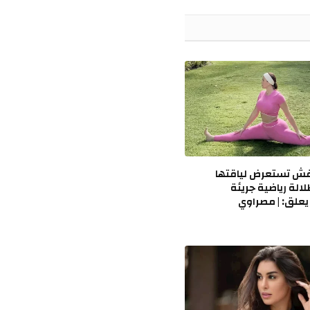
الإلكتروني
ش تستعرض لياقتها
لالة رياضية جريئة
يعلق: | مصراوي