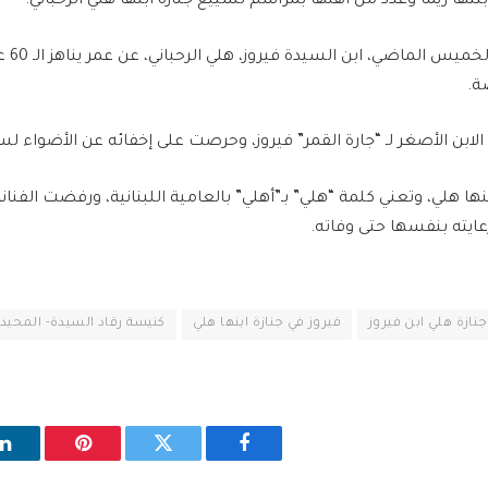
نتها ريما وعدد من أهلها بمراسم تشييع جنازة ابنها هلي الرحباني.
ورحل عن
ة.
الابن الأصغر لـ “جارة القمر” فيروز، وحرصت على إخفائه عن الأضواء ل
ها هلي، وتعني كلمة “هلي” بـ”أهلي” بالعامية اللبنانية، ورفضت الفنا
عايته بنفسها حتى وفاته.
نازة هلي ابن فيروز
فيروز في جنازة ابنها هلي
كنيسة رقاد السيدة- المحيدث
فيسبوك
تويتر
بينتيريست
ل