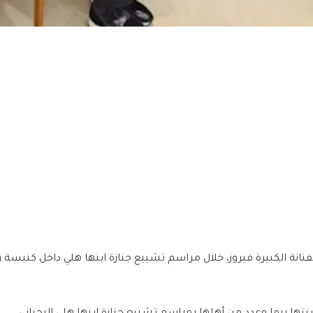
فنانة الكبيرة فيروز، خلال مراسم تشييع جنازة ابنها هلي داخل كنيسة ر