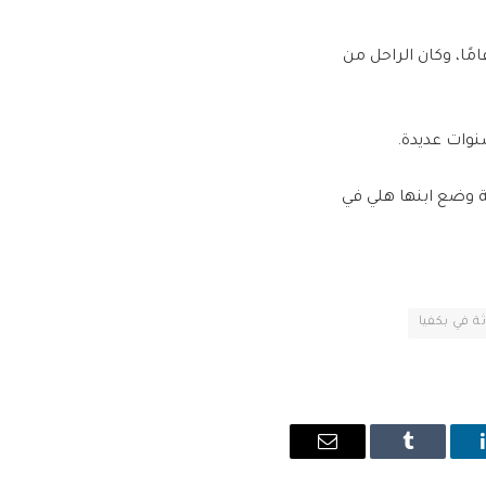
 عالمنا يوم الخميس الماضي، ابن السيدة فيروز، هلي الرحباني، عن عمر يناهز الـ 60 عامًا، وكان الراحل من
سنوات عديدة.
نة وضع ابنها هلي في
ة في بكفيا
ينكدإن
Tumblr
البريد