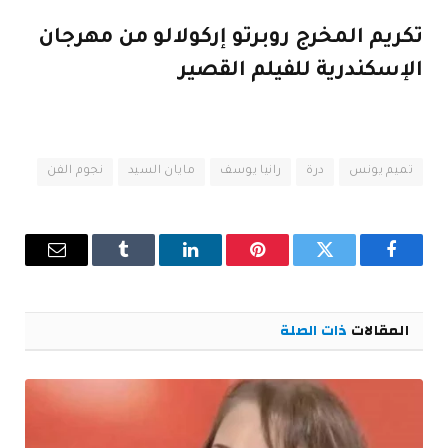
تكريم المخرج روبرتو إركولالو من مهرجان
الإسكندرية للفيلم القصير
تميم يونس
درة
رانيا يوسف
مايان السيد
نجوم الفن
فيسبوك
تويتر
بينتيريست
لينكدإن
Tumblr
البريد
الإلكترو
المقالات
ذات الصلة