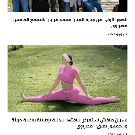
الصور الأولى من جنازة الفنان محمد مرزبان بالتجمع الخامس |
مصراوي
17 يونيو، 2026
نسرين طافش تستعرض لياقتها البدنية بإطلالة رياضية جريئة
والجمهور يعلق: | مصراوي
17 يونيو، 2026