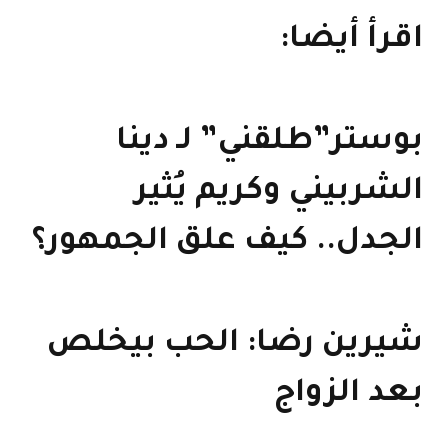
اقرأ أيضا:
بوستر”طلقني” لـ دينا
الشربيني وكريم يُثير
الجدل.. كيف علق الجمهور؟
شيرين رضا: الحب بيخلص
بعد الزواج