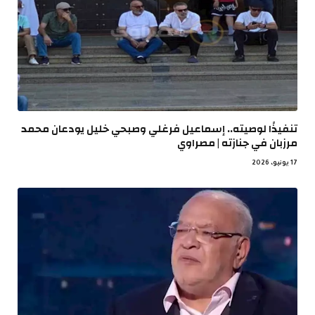
تنفيذًا لوصيته.. إسماعيل فرغلي وصبحي خليل يودعان محمد
مرزبان في جنازته | مصراوي
17 يونيو، 2026