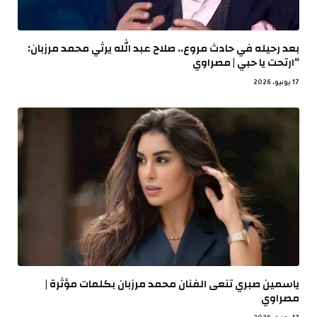
بعد رحيله في حادث مروع.. صلاح عبد الله يرثي محمد مرزبان:
“ارتحت يا حبي | مصراوي
17 يونيو، 2026
ياسمين صبري تنعى الفنان محمد مرزبان بكلمات مؤثرة |
مصراوي