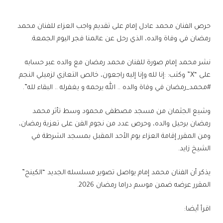
حرص الفنان محمد عادل إمام على تقديم واجب العزاء للفنان محمد
رمضان في وفاة والده، الذي رحل عن عالمنا فجر اليوم الجمعة.
نشر محمد إمام صورة للفنان محمد رمضان مع والده عبر حسابه
على “X” وكتب: :إنا لله وإنا إليه راجعون، خالص التعازي لزميلي النجم
#محمد_رمضان في وفاة والده .. الله يرحمه و يغفرله .. البقاء لله”.
وشيع الجثمان من مسجد مصطفى محمود وسط تأثر محمد
رمضان برحيل والده، وحرص عدد من نجوم الفن على تعزية رمضان،
ومن المقرر إقامة العزاء يوم الأحد المقبل بمسجد الشرطة في
الشيخ زايد.
يذكر أن الفنان محمد إمام يواصل تصوير مسلسله الجديد “الكينج”
المقرر عرضه ضمن موسم دراما رمضان 2026.
اقرأ أيضا: