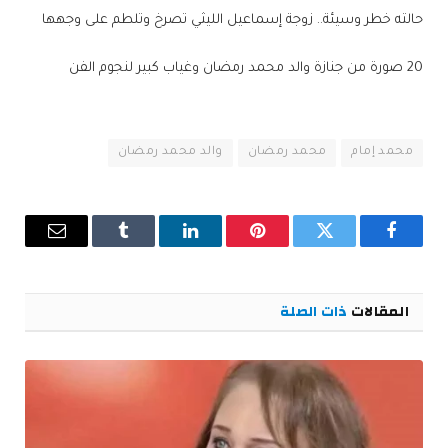
حالته خطر وسيئة.. زوجة إسماعيل الليثي تصرخ وتلطم على وجهها
20 صورة من جنازة والد محمد رمضان وغياب كبير لنجوم الفن
محمد إمام
محمد رمضان
والد محمد رمضان
فيسبوك
تويتر
بينتيريست
لينكدإن
Tumblr
البريد
الإلكترو
المقالات
ذات الصلة