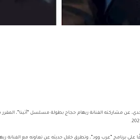
دي، عن مشاركته الفنانة ريهام حجاج بطولة مسلسل “أثينا”، المقر
على برنامج “عرب وود”، وتطرق خلال حديثه عن تعاونه مع الفنانة ريه