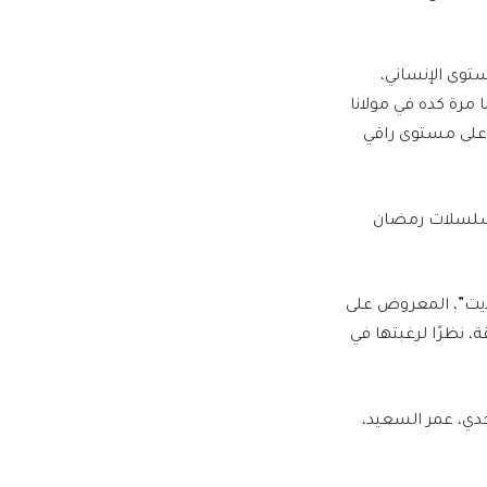
توى الإنساني،
مرة كده في مولانا
 على مستوى راقي
مسلسلات رمضان
ايت”، المعروض على
وقالت إنها حرصت على المشاركة في موسم رمضان بمسلسل من 15 حلقة، نظرًا لرغبتها في
دي، عمر السعيد،