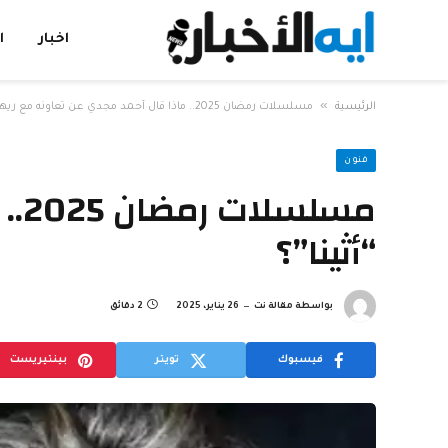
اخبار
ا
»
الرئيسية
مسلسلات رمضان 2025.. ماذا قال أحمد مجدي عن تعاونه مع ريهام حجاج في “أثينا”؟
فنون
مس
“أثينا”؟
بواسطة
مقالة نت
26 يناير، 2025
2 دقائق
فيسبوك
تويتر
بينتيريست