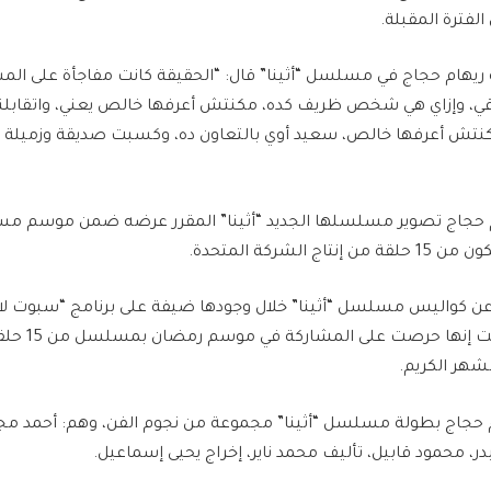
لفترة المقبلة.
 ريهام حجاج في مسلسل “أثينا” قال: “الحقيقة كانت مفاجأة على المس
لاقي، وإزاي هي شخص ظريف كده، مكنتش أعرفها خالص يعني، واتقابلنا 
مكنتش أعرفها خالص، سعيد أوي بالتعاون ده، وكسبت صديقة وزميلة
ام حجاج تصوير مسلسلها الجديد “أثينا” المقرر عرضه ضمن موسم 
عن كواليس مسلسل “أثينا” خلال وجودها ضيفة على برنامج “سبوت ل
قناة صدى البلد، 
شهر الكريم.
م حجاج بطولة مسلسل “أثينا” مجموعة من نجوم الفن، وهم: أحمد مج
 محمود قابيل، تأليف محمد ناير، إخراج يحيى إسماعيل.