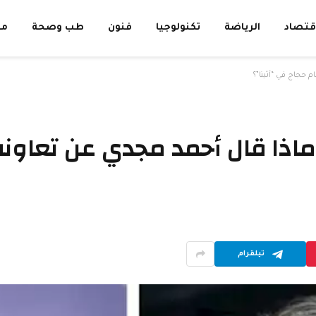
قتصاد
الرياضة
تكنولوجيا
فنون
طب وصحة
مق
لسلات رمضان 2025.. ماذا قال أحمد مجدي ع
تيلقرام