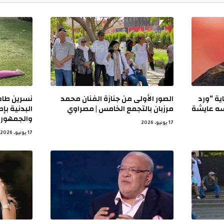
ية “ورد
الصور الأولى من جنازة الفنان محمد
نسرين طاف
سه عايشة
مرزبان بالتجمع الخامس | مصراوي
البدنية بإط
والجمهور 
17 يونيو، 2026
17 يونيو، 2026