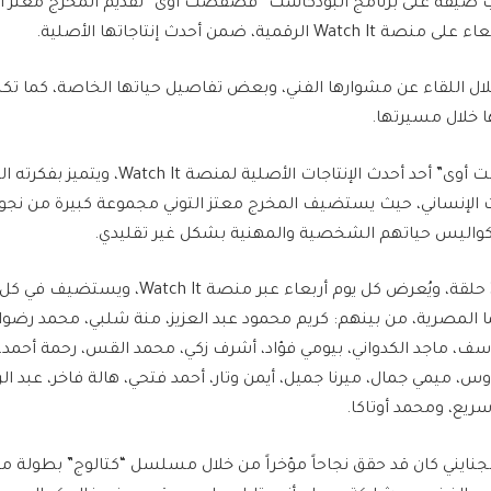
 ضيفة على برنامج البودكاست “فضفضت أوى” تقديم المخرج معتز الت
رقمية، ضمن أحدث إنتاجاتها الأصلية.
ل اللقاء عن مشوارها الفني، وبعض تفاصيل حياتها الخاصة، كما ت
 خلال مسيرتها.
ويُعد برنامج “فضفضت أوى” أحد أحدث الإنتاجات الأص
يث الإنساني، حيث يستضيف المخرج معتز التوني مجموعة كبيرة من نج
 كواليس حياتهم الشخصية والمهنية بشكل غير تقليدي.
البرنامج يتكون من 30 حلقة، ويُعرض كل يوم أربعاء عب
ا المصرية، من بينهم: كريم محمود عبد العزيز، منة شلبي، محمد رضو
ف، ماجد الكدواني، بيومي فؤاد، أشرف زكي، محمد القس، رحمة أحمد
 ميمي جمال، ميرنا جميل، أيمن وتار، أحمد فتحي، هالة فاخر، عبد الرح
يع، ومحمد أوتاكا.
 الجنايني كان قد حقق نجاحاً مؤخراً من خلال مسلسل “كتالوج” بطولة 