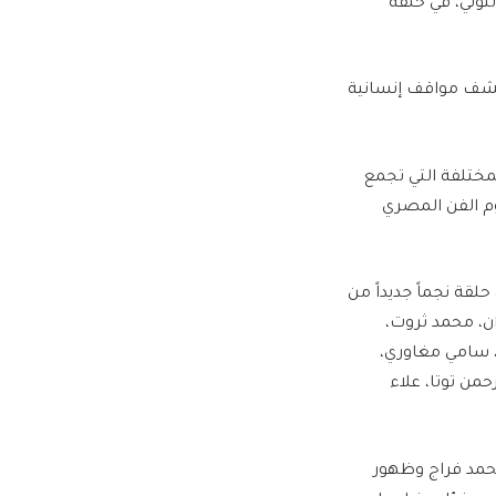
وني، في حلقة
كشف مواقف إنسانية
لية لمنصة Watch It، ويتميز بفكرته المختلفة التي تجمع
وم الفن المصري
ر منصة Watch It، ويستضيف في كل حلقة نجماً جديداً من
ان، محمد ثروت،
، سامي مغاوري،
من توتا، علاء
محمد فراج وظهور