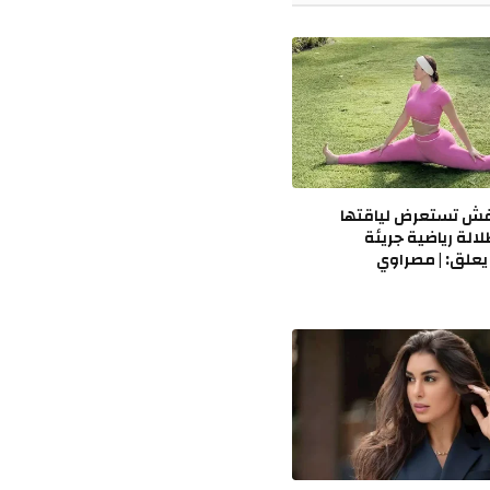
ش تستعرض لياقتها
لالة رياضية جريئة
يعلق: | مصراوي