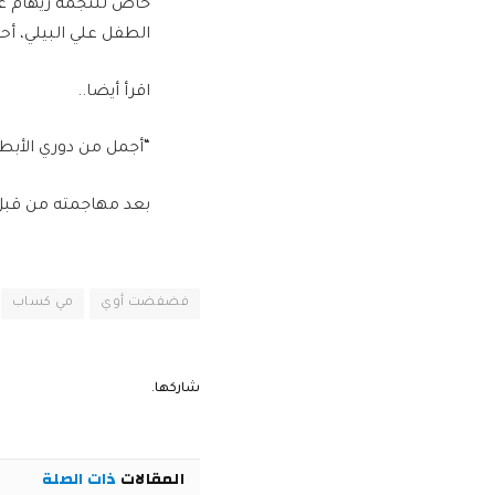
خاص للنجمة ريهام عبد
الطفل علي البيلي، أحم
اقرأ أيضا..
“أجمل من دوري الأبطا
بعد مهاجمته من قبل 
فضفضت أوي
مي كساب
شاركها.
المقالات
ذات الصلة