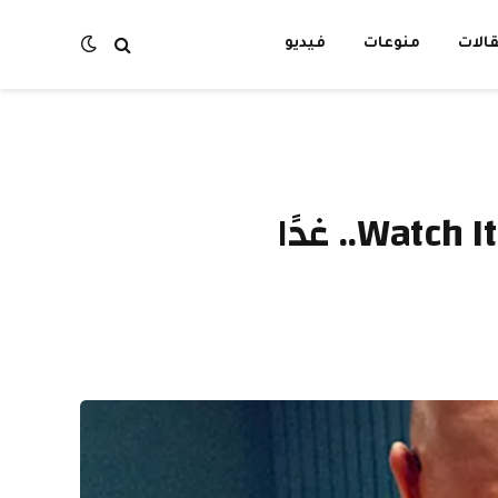
الات
منوعات
فيديو