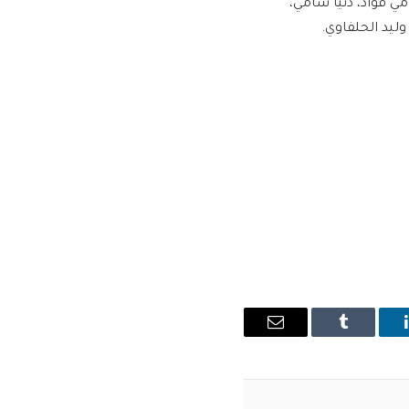
ي فؤاد، دنيا سامي،
وليد الحلفاوي.
ينكدإن
Tumblr
البريد
الإلكتروني