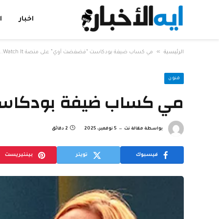
اخبار
ا
»
الرئيسية
مي كساب ضيفة بودكاست “فضفضت أوي” على منصة Watch It.. غدًا
فنون
مي كساب ضيفة بودكاست “فضفض
بواسطة
مقالة نت
5 نوفمبر، 2025
2 دقائق
فيسبوك
تويتر
بينتيريست