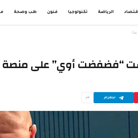
قتصاد
الرياضة
تكنولوجيا
فنون
طب وصحة
مق
ت أوي” على منصة Watch It.. غدًا
تيلقرام