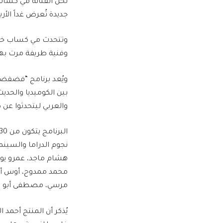
تحل الفنانة مي كساب
جديدة تُعرض غداً الأربعاء على منصة Watch It ال
وتتحدث مي كساب خلا
وفنية طريفة مرت بها
بين الكوميديا والحد
والعربي ليتحدثوا عن
نجوم الدراما والسينم
هشام ماجد، عمرو يوس
محمد ممدوح، أوس أوس،
مرسي، مصطفى أبو سر
يُذكر أن المنتج أحمد