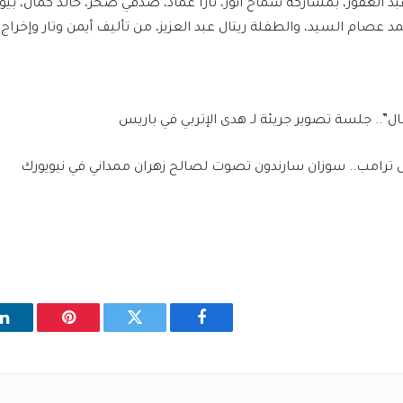
 الغفور، بمشاركة سماح أنور، تارا عماد، صدقي صخر، خالد كمال، بيوم
د عصام السيد، والطفلة ريتال عبد العزيز، من تأليف أيمن وتار وإخراج 
ل”.. جلسة تصوير جريئة لـ هدى الإتربي في باريس
ترامب.. سوزان سارندون تصوت لصالح زهران ممداني في نيويورك
فيسبوك
تويتر
بينتيريست
ل