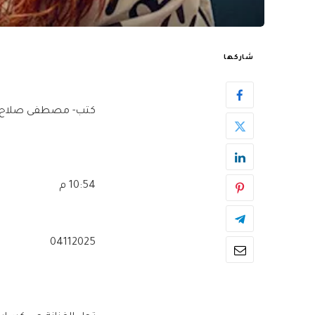
شاركها
كتب- مصطفى صلاح:
10:54 م
04112025