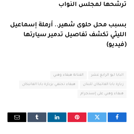
ترشحها لمجلس النواب
بسبب محل حلوى شهير.. أرملة إسماعيل
الليثي تكشف تفاصيل تدمير سيارتها
(فيديو)
البابا ليو الرابع عشر
الفنانة هيفاء وهبي
زيارة بابا الفاتيكان للبنان
هيفاء تحتفي بزيارة بابا الفاتيكان
هيفاء وهبي على إنستجرام
فيسبوك
تويتر
بينتيريست
لينكدإن
Tumblr
البريد
الإلكترو