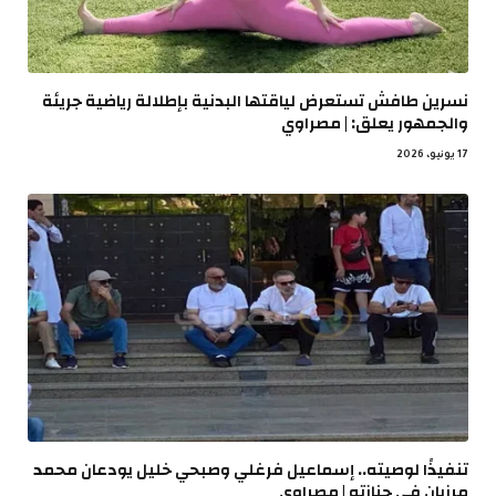
نسرين طافش تستعرض لياقتها البدنية بإطلالة رياضية جريئة
والجمهور يعلق: | مصراوي
17 يونيو، 2026
تنفيذًا لوصيته.. إسماعيل فرغلي وصبحي خليل يودعان محمد
مرزبان في جنازته | مصراوي