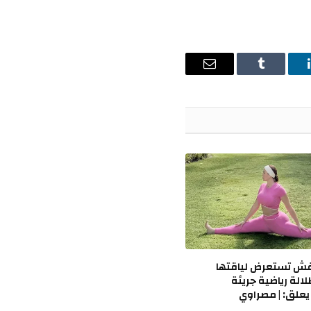
ينكدإن
Tumblr
البريد
الإلكتروني
ش تستعرض لياقتها
لالة رياضية جريئة
يعلق: | مصراوي