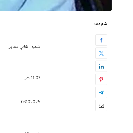
شاركها
كتب : هاني صابر
11:03 ص
03102025