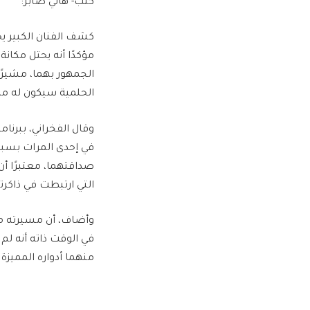
كتب- هاني صابر:
كشف الفنان الكبير يح
مؤكدًا أنه يحتل مكان
الجمهور بهما، مشيرً
الحلمية سيكون له مك
وقال الفخراني، ببرنا
في إحدى المرات بسبب 
صداقتهما، معتبرًا أن
التي ارتبطت في ذاكرته
وأضاف، أن مسيرته مع ع
في الوقت ذاته أنه لم
منهما أدواره المميزة