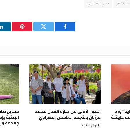
 الناصر
يحيى الفخراني
فيسبوك
تويتر
بينتيريست
ل
ية “ورد
الصور الأولى من جنازة الفنان محمد
نسرين طاف
سه عايشة
مرزبان بالتجمع الخامس | مصراوي
البدنية بإط
والجمهور 
17 يونيو، 2026