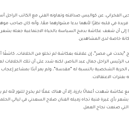
يى الفخراني، عن كواليس صداقته وتعاونه الفني مع الكاتب الراحل أس
ة فريدة في قلبه نظرًا لأنهما بدءا مشوارهما معًا، وأنه كان صاحب موه
ا إلى أن شغف عكاشة بدمج السياسة بالحياة الاجتماعية جعله يشعر
انة خاصة لدى المشاهدين.
مج “يحدث في مصر”، إن علاقته بعكاشة لم تخلو من الخلافات، كاشفًا أن
الرئيس الراحل جمال عبد الناصر، لكنه شدد على أن تلك الخلافات لم ت
 الحرية الشخصية بالنسبة له “مقدسة”، ولم يمر أبدًا بمشاعر إعجاب ب
 بفترات الاعتقالات.
كاشة شهدت أعمالًا بارزة، إلا أن هناك عملًا لم يخرج للنور لأنه لم يك
 يشعر بأي غيرة فنية تجاه زميله الفنان صلاح السعدني في ليالي الحلم
 التي صنعت نجاح العمل.