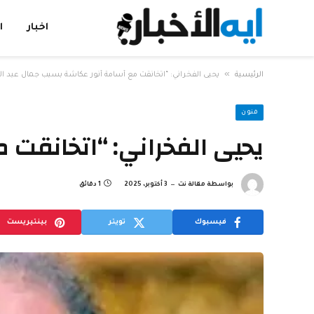
اخبار
ا
»
الرئيسية
يحيى الفخراني: “اتخانقت مع أسامة أنور عكاشة بسبب جمال عبد ال
فنون
يحيى الفخراني: “اتخانقت 
بواسطة
مقالة نت
3 أكتوبر، 2025
1 دقائق
فيسبوك
تويتر
بينتيريست