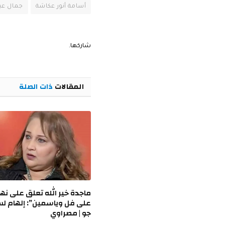
أسامة أنور عكاشة
جمال عبد
شاركها.
المقالات
ذات الصلة
ماجدة خير الله تعلق على نها
على فل وياسمين”: إلهام ل
جو | مصراوي