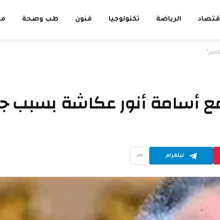
قتصاد
الرياضة
تكنولوجيا
فنون
طب وصحة
مق
ناصر”
مع أسامة أنور عكاشة بسبب جما
تيلقرام