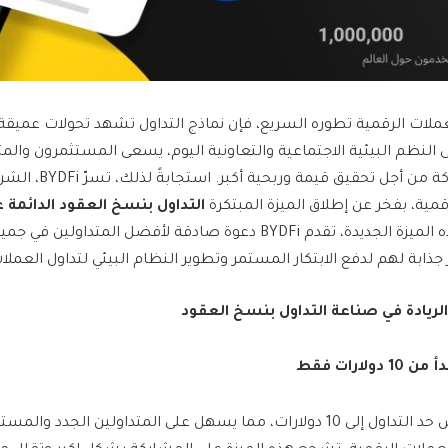
لات الرقمية تطوره السريع، فإن نماذج التداول تشهد تحولات عميقة.
 النظم البيئية الاجتماعية والتعاونية اليوم، يسعى المستثمرون والم
لتحقيق منافع مشتركة من أج
قمية، بفخر عن إطلاق الميزة المبتكرة
التداول بنسخ العقود الدائمة 
. من خلال هذه الميزة الجديدة، تقدم BYDFi دعوة صادقة لأفضل المتدا
ذابة لهم لدفع الابتكار المستمر وتطوير النظام البيئي لتداول العملا
 الريادة في صناعة التداول بنسخ العقود
ولارات فقط
قامت BYDFi بتخفيض حد التداول إلى 10 دولارات، مما يسهل على المتداولين الجدد