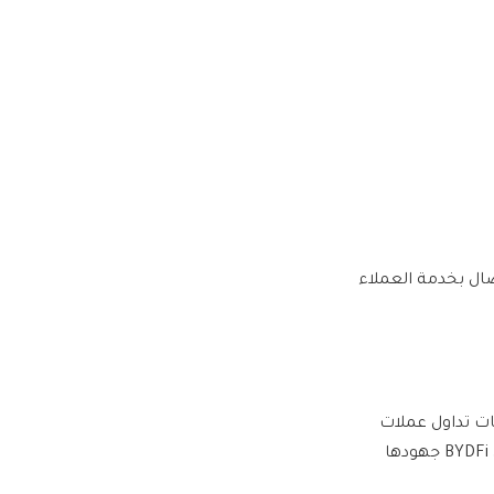
تصال بخدمة العملاء
 وهي معترف بها من قبل Forbes كواحدة من أفضل 10 منصات تداول عملات
رقمية عالمية وموثوقة من قبل أكثر من 1،000،000 مستخدم في جميع أنحاء العالم. تكرس BYDFi جهودها