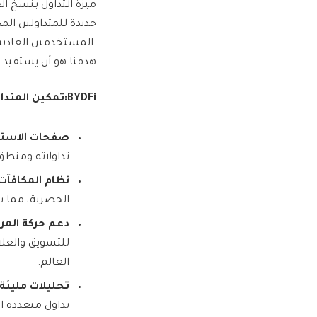
ميزة التداول بنسخ ال
المستخدمين العاديين 
هدفنا هو أن يستفيد ك
BYDFi
:
تمكين المتداو
صفحات الاستر
تداولاته ومنطق
نظام المكافآت 
الحصرية، مما يخ
دعم حركة المرو
للتسويق والعلا
العالم.
تحليلات مليئة 
تداول متعددة الأبعاد، تضمن BYDFi اقتناص فرص 