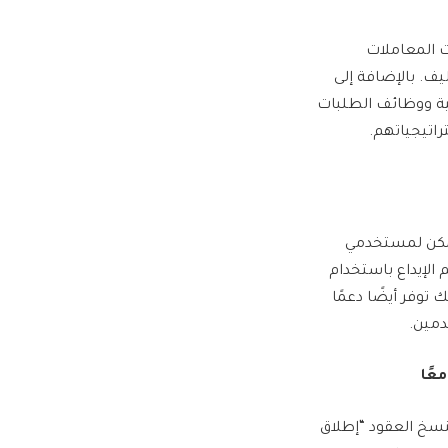
ت المعاملات
ف. بالإضافة إلى
عدانية ووظائف الطلبات
اتيجياتهم.
 مع مزودي خدمات الدفع المشهورين مثل Banxa وTransak وMercuryo، يمكن لمستخدمي
العملات الورقية في أكثر من 150 دولة. يمكنهم الإيداع باستخدام
م الأول، ولذلك توفر أيضًا دعمًا
دمين.
عًا
لجديدة: التداول بنسخ العقود “إطلاق