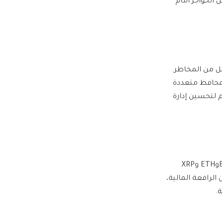
الحواجز أمام
 من المخاطر.
 لمحافظ متعددة
م لتحسين إدارة
تيدعم BYDFi مجموعة متنوعة من العملات الرقمية، بما في ذلك الأصول الرئيسية مثل BTCوETH وXRP
متعددة من الرافعة المالية،
.