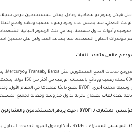
BY بالحفاظ على هيكل رسوم ذو شفافية وعادل. يمكن للمستخدمين عرض سجلا
 الوقت الفعلي، مما يضمن عدم وجود رسوم مخفية وفهم واضح للتكالي
توفر BYDFi رؤى سوقية وأدوات تداول متقدمة، بما في ذلك الرسوم البيانية الشم
م مؤشرات التداول المتعددة، مما يساعد المتداولين على تحسين استر
ة ودعم عالمي متعدد اللغات
من خلال التعاون
BYDFi إيداع أكثر من 600 عملة رقمية وودائع ب
بطاقات الائتمان أو أي وسيلة محلية أخرى. BYDFi تضع دائمًا عملاءها في المقا
ساعة بعدة لغات لضمان تجربة تداول مدروسة وفعالة لجميع المستخ
لمؤسس المشارك لـ
BYDFi
:
حيث يزدهر المستخدمون والمتداولون م
شارك مايكل (Michael)، المؤسس المشارك لـ BYDFi ، أفكاره حول الميزة ا