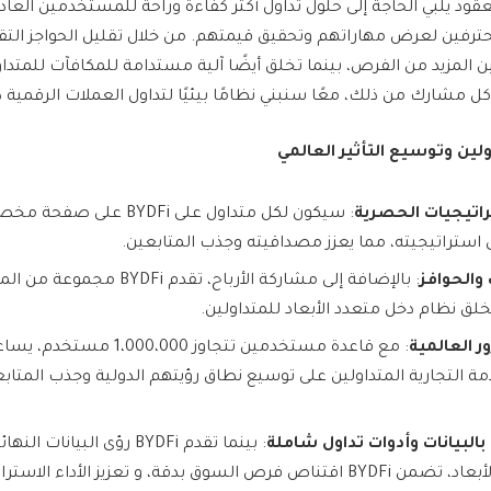
عقود يلبي الحاجة إلى حلول تداول أكثر كفاءة وراحة للمستخدمين العاد
المزيد من الفرص، بينما تخلق أيضًا آلية مستدامة للمكافآت للمتداو
ل مشارك من ذلك، معًا سنبني نظامًا بيئيًا لتداول العملات الرقمية
لين وتوسيع التأثير العالمي
اتيجيات الحصرية
: سيكون لكل متداول على DFi
 استراتيجيته، مما يعزز مصداقيته وجذب المتابعين.
والحوافز
: بالإضافة إلى مشاركة الأرباح، تقدم i
لق نظام دخل متعدد الأبعاد للمتداولين.
ر العالمية
مة التجارية المتداولين على توسيع نطاق رؤيتهم الدولية وجذب المتاب
بالبيانات وأدوات تداول شاملة
: بينما تقدم BYDFi رؤى البيان
السوق بدقة، و تعزيز الأداء الاستراتيجي.