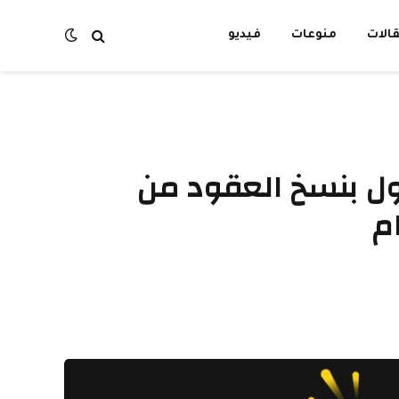
الات
منوعات
فيديو
داول بنسخ العقود من