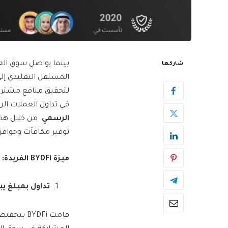
بينما يواصل سوق العم
شاركها
المستقل التقليدي إلى
في تداول العملات الر
الرسمي
توفير مكافآت وحوافز ج
ميزة
BYDFi
الفريدة:
تداول بمبلغ يبدأ من 10 د