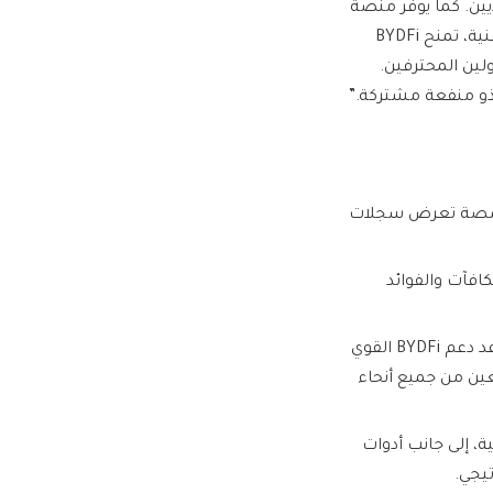
يين. كما يوفر منصة
جديدة للمتداولين المحترفين لعرض مهاراتهم وتحقيق قيمتهم. من خلال تقليل الحواجز التقنية، تمنح BYDFi
لين المحترفين.
 ذو منفعة مشتركة.”
BY على صفحة مخصصة تعرض سجلات
BYDF مجموعة من المكافآت والفوائد
: مع قاعدة مستخدمين تتجاوز 1،000،000 مستخدم، يساعد دعم BYDFi القوي
عين من جميع أنحاء
ات النهائية، إلى جانب أدوات