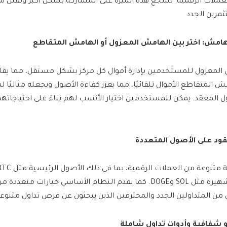
ملات الرقمية. تشجع هذه الميزة على المشاركة بشكل اكبر وتقلل من 
مرين الجدد
لهامش: اختر بين الهامش المعزول أو الهامش المتقاطع
معزول للمستخدمين بإدارة أموال كل مركز بشكل مستقل، مما يقلل
ش المتقاطع الأموال تلقائيًا، مما يعزز كفاءة الأصول ويجعله مثاليًا
ول المعقد. يمكن للمستخدمين اختيار الأنسب لهم بناءً على احتياجاته
قود على الأصول المتعددة
والعملات الرقمية الشهيرة مثل SOL وDOGE. كما يقدم النظام الأساسي خيارات 
 من المتداولين الجدد والمحترفين الذين يبحثون عن فرص تداول متنوعة
شفافية وأدوات تداول شاملة