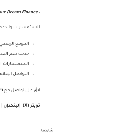
our Dream Finance
.
للاستفسارات والدعم،
الموقع الرسمي
خدمة دعم العم
الاستفسارات ال
التواصل الإعلا
ابقَ على تواصل مع BYDFi عبر منصات التواصل الاجتماعي:
تويتر (
X
)
|
لينكدإن
|
شاركها.