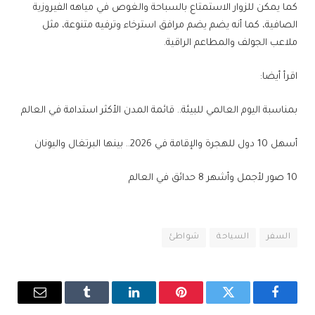
كما يمكن للزوار الاستمتاع بالسباحة والغوص في مياهه الفيروزية
الصافية، كما أنه يضم يضم مرافق استرخاء وترفيه متنوعة، مثل
ملاعب الجولف والمطاعم الراقية.
اقرأ أيضا:
بمناسبة اليوم العالمي للبيئة.. قائمة المدن الأكثر استدامة في العالم
أسهل 10 دول للهجرة والإقامة في 2026.. بينها البرتغال واليونان
10 صور لأجمل وأشهر 8 حدائق في العالم
السفر
السياحة
شواطئ
فيسبوك
تويتر
بينتيريست
لينكدإن
Tumblr
البريد