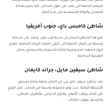
يحظى هذا الشاطئ في فلوريدا بشعبية كبيرة نظرا لجماله ورماله
البيضاء الناعمة التي تمتد على طول الساحل، كما يتميز بمناخه
المعتدل وأجوائه المشمسة على مدار العام.
شاطئ كامبس باي، جنوب أفريقيا
يقع هذا الشاطئ الساحر في مدينة كيب تاون، ويمتد على مساحة
واسعة من الرمال الناعمة التي تلتقي بالمياه الزرقاء الصافية، ليمنح
الزوار مشهدا خلابا وتجربة مثالية للاسترخاء والاستمتاع بجمال
الطبيعة الساحلية.
شاطئ سيفين مايل، جراند كايمان
يعد شاطئ سيفن مايل في جزر كايمان وجهة مثالية لعشاق
الأنشطة المائية، حيث يوفر مجموعة واسعة من التجارب، مثل التزلج
على الماء، وركوب الأمواج، والتزلج الشراعي، والطيران المظلي،
والتجديف بقوارب الكاياك.