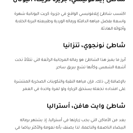
شاطئ إيلافونيسي، جزيرة كريت، اليونان
اكتسب شاطئ إيلافونيسي الواقع في جزيرة كريت اليونانية شهرة
واسعة بفضل مياهه الدافئة ورماله الوردية وطبيعته البرية الخلابة
وأجوائه الهادئة.
شاطئ نونجوي، تنزانيا
أبرز ما يميز هذا الشاطئ هو رماله المرجانية الرائعة التي تتلألأ تحت
أشعة الشمس وكأنها تشع ببريق ساحر.
بالإضافة إلى ذلك، فإن مياهه النقية والتكوينات الصخرية المنتشرة
على امتداده تجعله يستحق الزيارة ولو لمرة واحدة في العمر.
شاطئ وايت هافن، أستراليا
يعد من الأماكن التي يجب زيارتها في أستراليا، إذ يشتهر برماله
البيضاء الناصعة والناعمة، لذا يصنف بأنه نعومة والأكثر بياضا في