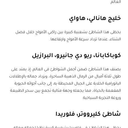
العالم.
خليج هانالي، هاواي
يحظى هذا الشاطئ بشعبية كبيرة بين راكبي الأمواج خلال فصل
الشتاء، عندما تزداد سرعة الأمواج وارتفاعها.
كوباكابانا، ريو دي جانيرو، البرازيل
يصنف هذا الشاطئ ضمن أجمل الشواطئ في العالم، إذ يمتد على
طول ثلاثة أميال من الرمال الذهبية الساحرة، ويزداد جماله بالإطلالات
البانورامية الخلابة على الجبال المحيطة به، إلى جانب أجوائه الحيوية
المفعمة بالحياة، مما يجعله وجهة مثالية تجمع بين سحر الطبيعة
وروعة التجربة السياحية.
شاطئ كليرووتر، فلوريدا