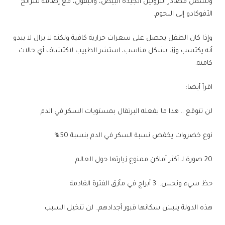
وتشمل مصادر البروتين الجيدة البيض، والبقول، مع إضافة شرائح
الأفوكادو إلى اللحوم.
وإذا كان الطفل يحصل على سعرات حرارية كافية ولكنه لا يزال لا يبدو
أنه يكتسب وزنا بشكل مناسب، استشر الطبيب لاكتشاف أي حالات
كامنة.
اقرأ أيضا:
لن تتوقع .. هذا ما يفعله البرتقال بمستويات السكر في الدم
نوع خضروات يخفض نسبة السكر في الدم بنسبة 50%
20 صورة لـ أكثر أماكن ممنوع زيارتها حول العالم
حظ سيء ونحس.. 3 أبراج في مآزق الفترة القادمة
هذه الدولة ينبش سكانها قبور أجدادهم.. لن تتخيل السبب