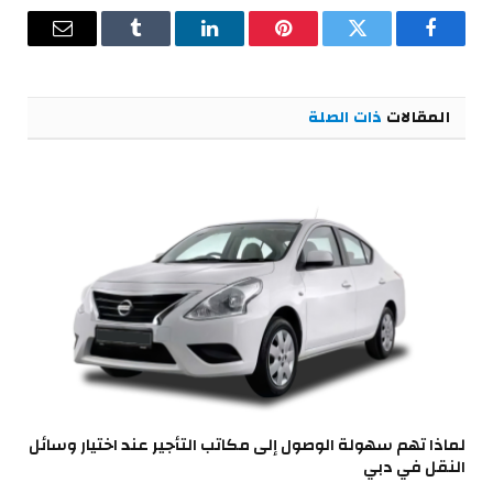
فيسبوك
تويتر
بينتيريست
لينكدإن
Tumblr
البريد
الإلكترو
المقالات
ذات الصلة
لماذا تهم سهولة الوصول إلى مكاتب التأجير عند اختيار وسائل
النقل في دبي