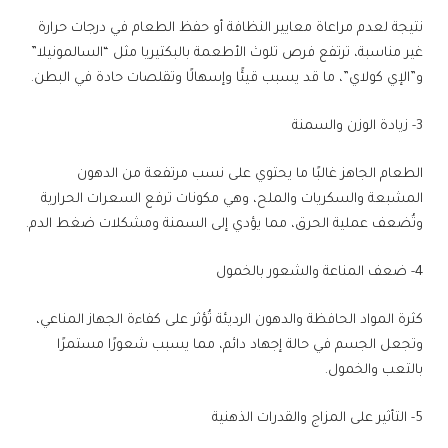
نتيجة لعدم مراعاة معايير النظافة أو حفظ الطعام في درجات حرارة
غير مناسبة، ترتفع فرص تلوث الأطعمة بالبكتيريا مثل “السالمونيلا”
و”الإي كولاي”، ما قد يسبب قيئًا وإسهالًا وتقلصات حادة في البطن.
3- زيادة الوزن والسمنة
الطعام الجاهز غالبًا ما يحتوي على نسب مرتفعة من الدهون
المشبعة والسكريات والملح، وهي مكونات ترفع السعرات الحرارية
وتُضعف عملية الحرق، مما يؤدي إلى السمنة ومشكلات ضغط الدم.
4- ضعف المناعة والشعور بالخمول
كثرة المواد الحافظة والدهون الرديئة تُؤثر على كفاءة الجهاز المناعي،
وتجعل الجسم في حالة إجهاد دائم، مما يسبب شعورًا مستمرًا
بالتعب والخمول.
5- التأثير على المزاج والقدرات الذهنية