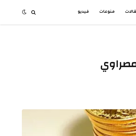
الات
منوعات
فيديو
 مصراوي