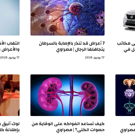
ى مكاتب
7 أعراض قد تنذر بالإصابة بالسرطان
التهاب الأ
قل في
يتجاهلها الرجال | مصراوي
والأعراض 
17 يونيو، 2026
17 يونيو، 2026
ج يصعب
كيف تساعد الفواكه على الوقاية من
لوك أنيق و
مصراوي
حصوات الكلى؟ | مصراوي
بإطلالة كا