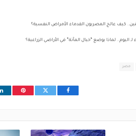
نين.. كيف عالج المصريون القدماء الأمراض النفسية؟
ـ اليوم.. لماذا يوضع “خيال المآتة” في الأراضي الزراعية؟
مصر
فيسبوك
تويتر
بينتيريست
ل