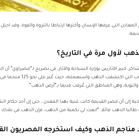
لمعادن التي عرفها الإنسان وأكثرها ارتباطا بالثروة والقوة، وقد احتل 
يمة.
هب لأول مرة في التاريخ؟
ر، كبير الآثاريين بوزارة السياحة والآثار، في تصريح لـ”مصراوي” أن ا
كانوا من أوائل الشعوب التي اكتشفت ال
والنوبة، وهي المناطق التي عُرفت قديما بـ”أرض الذهب”.
خية إلى أن مصر القديمة كانت غنية بهذا المعدن ، حتى إن أحد حكام ال
طالبا الذهب قائلا: “ابعث لي بكمية من الذهب، فإن الذهب في بلادك م
د مناجم الذهب وكيف استخرجه المصريون الق