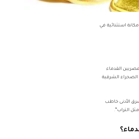
مكانة استثنائية في
لمصريين القدماء
ذهب واستعملته، حيث عُثر على نحو 125 منجما في الصحراء الشرقية
شرق الأدنى خاطب
ثل التراب”.
دماء؟