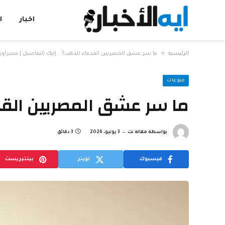
اخبار
ا
»
الرئيسية
ما سر عشق المصريين القدماء للذهب؟ .. إليك التفاصيل | مصراو
منوعات
ما سر عشق المصريين القدم
بواسطة
مقالة نت
3 يونيو، 2026
3 دقائق
فيسبوك
تويتر
بينتيريست