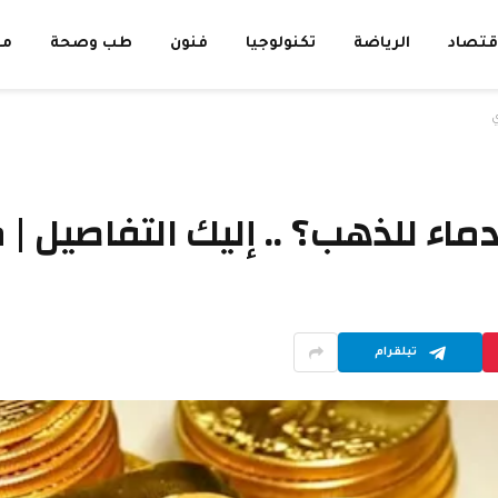
قتصاد
الرياضة
تكنولوجيا
فنون
طب وصحة
مق
ي
اء للذهب؟ .. إليك التفاصيل |
تيلقرام