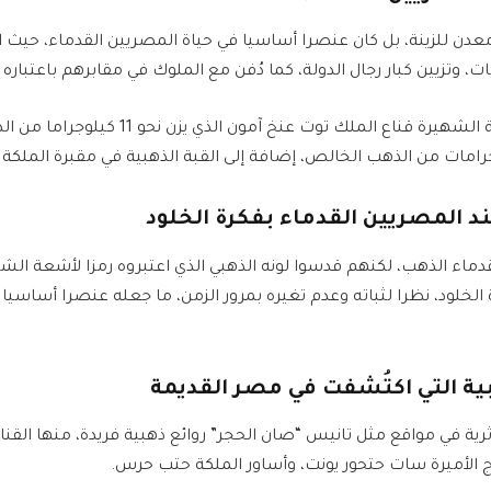
عدن للزينة، بل كان عنصرا أساسيا في حياة المصريين القدماء، حيث 
، وتزيين كبار رجال الدولة، كما دُفن مع الملوك في مقابرهم باعتباره ر
ومن أبرز القطع الأثرية الشهيرة قناع الملك توت عنخ آ
ند المصريين القدماء بفكرة الخلود
قدماء الذهب، لكنهم قدسوا لونه الذهبي الذي اعتبروه رمزا لأشعة ال
الخلود، نظرا لثباته وعدم تغيره بمرور الزمن، ما جعله عنصرا أساسي
هبية التي اكتُشفت في مصر القديمة
ثرية في مواقع مثل تانيس “صان الحجر” روائع ذهبية فريدة، منها القنا
الأميرة سات حتحور يونت، وأساور الملكة حتب حرس.