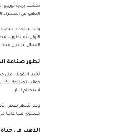
تكشف بردية تورينو ال
الذهب في الصحراء ال
وقد استخدم المصريو
الأولى، ثم تطورت لاح
العمال ينفخون فيها ال
تطور صناعة الذ
تشير النقوش على جدر
قوالب لصناعة الحُلي
استخدام النار.
وقد اشتهر بعض الأقز
مستوى فنيا عاليا من 
الذهب في حياة 