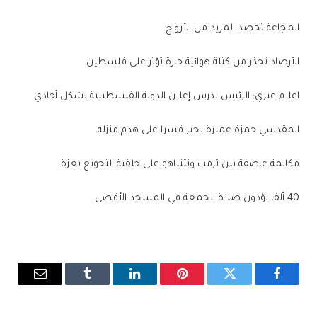
المجاعة تحصد المزيد من الأرواح
الأرصاد تحذر من كتلة هوائية حارة تؤثر على فلسطين
اعلام عبري: الرئيس يدرس إعلان الدولة الفلسطينية بشكل أحادي
المقدسي حمزة عميرة يجبر قسرا على هدم منزله
مكالمة عاصفة بين ترمب ونتنياهو على خلفية التجويع بغزة
40 ألفا يؤدون صلاة الجمعة في المسجد الأقصى
فيسبوك
تويتر
بينتيريست
لينكدإن
Tumblr
البريد
الإلكترو