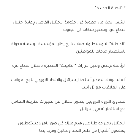
* “الحياة الجديدة”:
الرئيس يحذر من خطورة قرار حكومة الاحتلال القاضي بإعادة احتلال
قطاع غزة وتهجير سكانه الى الجنوب
“الداخلية”: لا وسيط ولا جهات خارج إطار المؤسسة الرسمية مخولة
باستصدار خدمات للمواطنين
الرئاسة ترفض وتدين قرارات “الكابينت” الخطيرة باحتلال قطاع غزة
ألمانيا توقف تصدير أسلحة لإسرائيل والاتحاد الأوروبي يلوح بعواقب
على العلاقات مع تل أبيب
صندوق الثروة النرويجي يعتزم الاعلان عن تغييرات بطريقة التعامل
مع استثماراته في إسرائيل
الاحتلال يجبر مواطنا على هدم منزله في صور باهر ومستوطنون
يقتلعون أشجارا في ظهر العبد ونحالين وقرب يطا