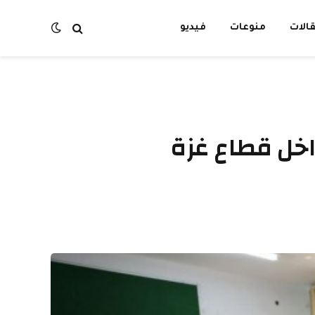
الات
منوعات
فيديو