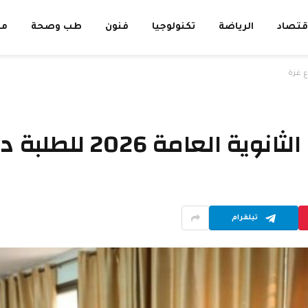
قتصاد
الرياضة
تكنولوجيا
فنون
طب وصحة
مق
202 للطلبة داخل قطاع غزة
تيلقرام