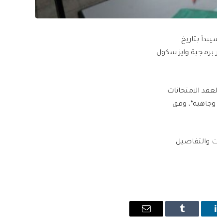
لعام 2026 لطلبة قطاع غزة سيبدأ بتاريخ
بر برمجية وايز سكول
لعقد الامتحانات
وجاهية*، وفق
ات والتفاصيل
ينكدإن
Tumblr
البريد