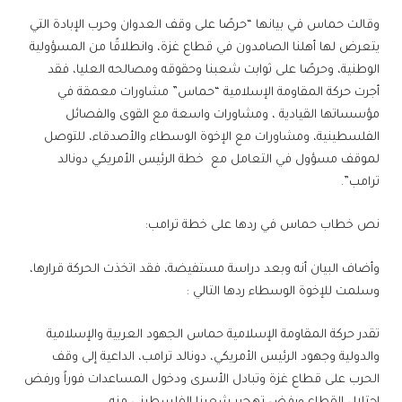
وقالت حماس في بيانها “حرصًا على وقف العدوان وحرب الإبادة التي
يتعرض لها أهلنا الصامدون في قطاع غزة، وانطلاقًا من المسؤولية
الوطنية، وحرصًا على ثوابت شعبنا وحقوقه ومصالحه العليا، فقد
أجرت حركة المقاومة الإسلامية “حماس” مشاورات معمقة في
مؤسساتها القيادية ، ومشاورات واسعة مع القوى والفصائل
الفلسطينية، ومشاورات مع الإخوة الوسطاء والأصدقاء، للتوصل
لموقف مسؤول في التعامل مع خطة الرئيس الأمريكي دونالد
ترامب”.
نص خطاب حماس في ردها على خطة ترامب:
وأضاف البيان أنه وبعد دراسة مستفيضة، فقد اتخذت الحركة قرارها،
وسلمت للإخوة الوسطاء ردها التالي :
تقدر حركة المقاومة الإسلامية حماس الجهود العربية والإسلامية
والدولية وجهود الرئيس الأمريكي، دونالد ترامب، الداعية إلى وقف
الحرب على قطاع غزة وتبادل الأسرى ودخول المساعدات فوراً ورفض