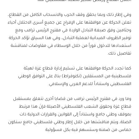
احتلال القطاع ورفض تهجير شعبنا الفلسطيني منه.
وفي إطار ذلك وبما يحقق وقف الحرب والانسحاب الكامل من القطاع،
تعلن الحركة عن موافقتها على الإفراج عن جميع أسرى الاحتلال أحياء
وجثامين وفق صيغة التبادل الواردة في مقترح الرئيس ترامب ومع
توفير الظروف الميدانية لعملية التبادل، وفي هذا السياق تؤكد الحركة
استعدادها للدخول فوراً من خلال الوسطاء في مفاوضات لمناقشة
تفاصيل ذلك.
كما تجدد الحركة موافقتها على تسليم إدارة قطاع غزة لهيئة
فلسطينية من المستقلين (تكنوقراط) بناءً على التوافق الوطني
الفلسطيني واستناداً للدعم العربي والإسلامي.
وما ورد في مقترح الرئيس ترامب من قضايا أخرى تتعلق بمستقبل
قطاع غزة وحقوق الشعب الفلسطيني الأصيلة فإنَ هذا مرتبط
بموقف وطني جامع واستناداً إلى القوانين والقرارات الدولية ذات
الصلة، ويتم مناقشتها من خلال إطار وطني فلسطيني جامع ستكون
حماس من ضمنه وستسهم فيه بكل مسؤولية.