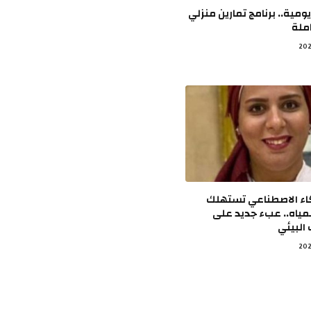
ومية.. برنامج تمارين منزلي
املة
كاء الاصطناعي تستهلك
مياه.. عبء جديد على
البيئي