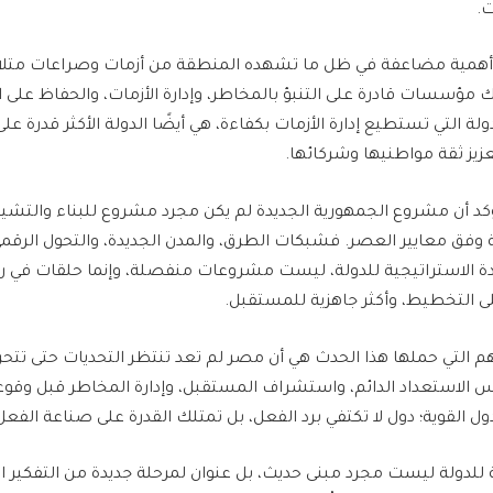
ت.
أهمية مضاعفة في ظل ما تشهده المنطقة من أزمات وصراعات متلاح
مؤسسات قادرة على التنبؤ بالمخاطر، وإدارة الأزمات، والحفاظ على ا
 التي تستطيع إدارة الأزمات بكفاءة، هي أيضًا الدولة الأكثر قدرة عل
زيز ثقة مواطنيها وشركائها.
ؤكد أن مشروع الجمهورية الجديدة لم يكن مجرد مشروع للبناء والتشيي
فق معايير العصر. فشبكات الطرق، والمدن الجديدة، والتحول الرقمي،
يادة الاستراتيجية للدولة، ليست مشروعات منفصلة، وإنما حلقات في 
على التخطيط، وأكثر جاهزية للمستقبل.
أهم التي حملها هذا الحدث هي أن مصر لم تعد تنتظر التحديات حتى تتحر
لاستعداد الدائم، واستشراف المستقبل، وإدارة المخاطر قبل وقوع
ول القوية؛ دول لا تكتفي برد الفعل، بل تمتلك القدرة على صناعة الفعل
ية للدولة ليست مجرد مبنى حديث، بل عنوان لمرحلة جديدة من التفكي