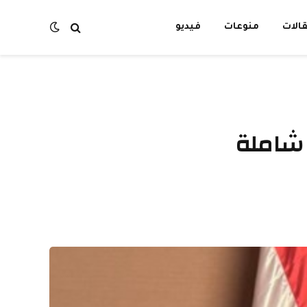
الات
منوعات
فيديو
ة شاملة