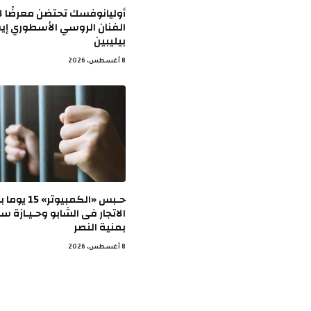
أوليانوفسك تحتضن معرضًا ل
الفنان الروسي الأسطوري إي
بيليبين
8 أغسطس، 2026
حـبس «الكمبيوتر»
الاتجار فى الشابو وحـيـازة سـل
بمنية النصر
8 أغسطس، 2026