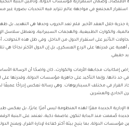
لاقتصاد، وضمان استمرارية مؤسسات الدولة، وتأمين البنية التحتية، 
استقرار المجتمع في مواجهة عالم تتزايد فيه التحديات بصورة غير م
ة جذرية خلال العقد الأخير. فلم تعد الحروب وحدها هي التهديد، بل ظه
العالمية، والكوارث الطبيعية، والهجمات السيبرانية، وتعطل سلاسل الإم
لات التأثير على استقرار الدول من الداخل. وفي ظل هذه التحولات، 
ل أهمية عن قدرتها على الردع العسكري، بل إن الدول الأكثر نجاحًا هي تلك
يد حقيقي.
 إمكانيات مجابهة الأزمات والكوارث، كان واضحًا أن الرسالة الأساس
 حد ذاتها، وإنما التأكيد على جاهزية مؤسسات الدولة، وقدرتها على 
 القرار في مختلف السيناريوهات. وهي رسالة تعكس إدراكًا عميقًا لط
رن الحادي والعشرين.
ة الإدارية الجديدة مقرًا لهذه المنظومة ليس أمرًا عابرًا، بل يعكس ط
ديدة صُممت منذ البداية لتكون عاصمة ذكية، تعتمد على البنية الرق
 مؤسسات الدولة، بما يتيح بيئة أكثر كفاءة لإدارة القرار، ويمنح الدول