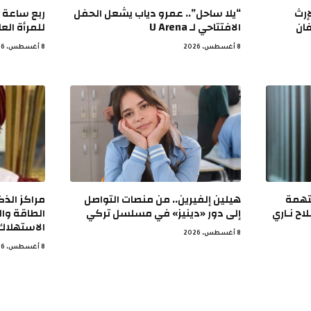
إرث
“يلا ساحل”.. عمرو دياب يشعل الحفل
ربع ساعة ي
فان
الافتتاحي لـ U Arena
للمرأة الع
8 أغسطس، 2026
8 أغسطس، 2026
 15 يوما بتهمة
هيلين إلفيرين.. من منصات التواصل
مراكز الذ
اح نـاري
إلى دور «دينيز» في مسلسل تركي
الطاقة وال
الاستهلاك 
8 أغسطس، 2026
8 أغسطس، 2026