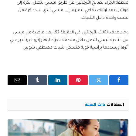
منطقة الجزاء لصالح الأرجنتين عن طريق ميسي لتصل الكرة إلى
مونتيل بعد ارتباك دفاعي ليمررها إلى ميسي الذي سدد كرة من
لمسة واحدة داخل الشباك.
وجاء هدف الثالث للأرجنتين في الدقيقة 92، بعد عرضية من ميسي
من الناحية اليمني لتصل داخل منطقة الجزاء ليقفز إنزو فيرنانديز علي
أثرها ويسددها برأسية قوية فتسكن شباك مصطفي شوبير.
فيسبوك
تويتر
بينتيريست
لينكدإن
Tumblr
البريد
الإلكترو
المقالات
ذات الصلة