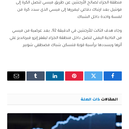
منطقة الجزاء لصالح الأرجنتين عن طريق ميسي لتصل الكرة إلى
مونتيل بعد ارتباك دفاعي ليمررها إلى ميسي الذي سدد كرة من
لمسة واحدة داخل الشباك.
وجاء هدف الثالث للأرجنتين في الدقيقة 92، بعد عرضية من ميسي
من الناحية اليمني لتصل داخل منطقة الجزاء ليقفز إنزو فيرنانديز علي
أثرها ويسددها برأسية قوية فتسكن شباك مصطفي شوبير.
فيسبوك
تويتر
بينتيريست
لينكدإن
Tumblr
البريد
الإلكترو
المقالات
ذات الصلة