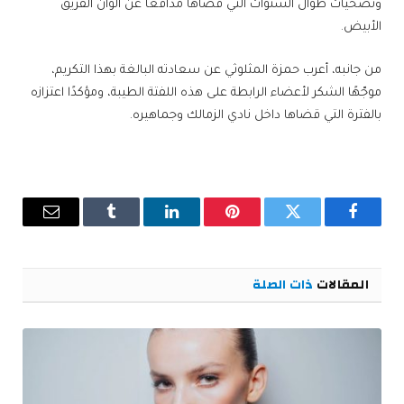
وتضحيات طوال السنوات التي قضاها مدافعًا عن ألوان الفريق
الأبيض.
من جانبه، أعرب حمزة المثلوثي عن سعادته البالغة بهذا التكريم،
موجّهًا الشكر لأعضاء الرابطة على هذه اللفتة الطيبة، ومؤكدًا اعتزازه
بالفترة التي قضاها داخل نادي الزمالك وجماهيره.
فيسبوك
تويتر
بينتيريست
لينكدإن
Tumblr
البريد
الإلكترو
المقالات
ذات الصلة