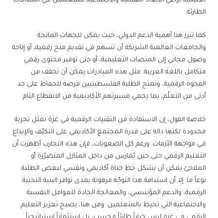
تعليمية تراعي الأبعاد النفسية والاجتماعية للمتعلمين في السياقات
الطارئة.
كما تبرز هنا أهمية الدعم الدولي، حيث يمكن للجهات المانحة
والجامعات العالمية الشريكة أن تسهم في تقديم منح رقمية، أو إتاحة
وصول مجاني إلى المنصات التعليمية، أو حتى توفير محتوى رقمي
متكامل باللغة العربية. مثل هذه المبادرات يمكن أن تخفف من
الفجوة الرقمية، وتمنح الطلبة الفلسطينيين فرصة للحفاظ على حد
أدنى من التعلّم، بما يحمي مسيرتهم الأكاديمية من الانقطاع التام.
خلاصة القول، إن الاستفادة من التقنيات الرقمية في غزة تمثل تجربة
محدودة لكنها دالة على قدرة المجتمع الأكاديمي على التكيّف والإبداع
في مواجهة الأزمات. ورغم كل الصعوبات، فإن هذه التجارب أظهرت أن
التعليم الرقمي حتى حين يُمارس من داخل المنازل المتضرّرة أو
الملاجئ يمكن أن يشكل خط حياة أكاديمي ونفسي لبعض الطلبة
نوعاً ما. إلا أن استدامة هذا التوجّه مرهونة بمدى توافر البنية التحتية
الرقمية، والدعم المؤسسي، والمعالجة الجادة للعوامل النفسية
والاجتماعية التي تحيط بالمتعلمين. ومن هنا، يصبح تعزيز التعليم
الرقمي في غزة ليس خياراً طارئاً فحسب، بل استثماراً استراتيجياً