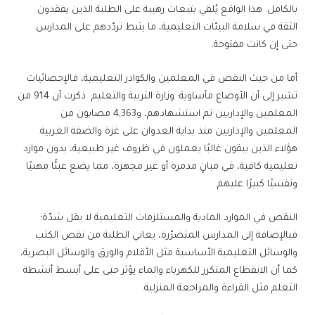
بالكامل. هذا الواقع يُلقي بتبعات رهيبة على الطلبة الذين يفقدون
الثقة في سلامة البيئات التعليمية، ما يثبط تردّدهم على المدارس
حتى إن كانت مفتوحة.
أما من حيث النقص في المعلمين والكوادر التعليمية، فالإحصائيات
تشير إلى أن الأوضاع مأساوية: وزارة التربية والتعليم ذكرت أن 914 من
المعلمين والإداريين تم استشهادهم، و4,363 مصابون من
المعلمين والإداريين منذ بداية العدوان على غزة والضفة الغربية.
هؤلاء الذين يبقون غالبًا يعملون في ظروف غير طبيعية، بدون موارد
تعليمية كافية، في مبانٍ مدمرة أو غير مجهزة، مما يضع عبئًا مهنيًا
ونفسيًا كبيرًا عليهم.
النقص في الموارد المادية والمستلزمات التعليمية لا يقل شدّة؛
فبالإضافة إلى المدارس المتضرّرة، يعاني الطلبة من نقص الكتب
والوسائل التعليمية الأساسية مثل الأقلام والورق والوسائل البصرية،
كما أن الانقطاع المتكرر للكهرباء والماء يؤثر حتى على أبسط أنشطة
التعلم مثل القراءة والمراجعة المنزلية.