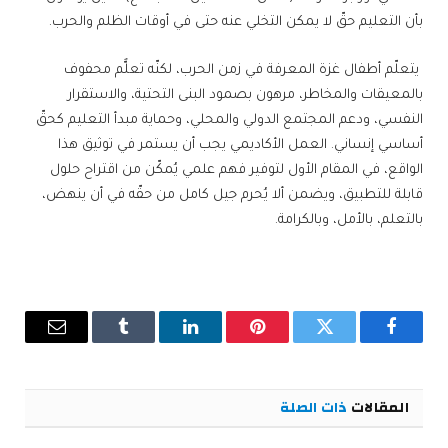
بأن التعليم حقّ لا يمكن التخلي عنه حتى في أوقات الظلم والحرب.
يتعلّم أطفال غزة المعرفة في زمن الحرب، لكنّه تعلٌّم محفوف
بالمعيقات والمخاطر، مرهون بصمود البنى التحتية، والاستقرار
النفسي، ودعم المجتمع الدولي والمحلي، وحماية مبدأ التعليم كحقّ
أساسي إنساني. العمل الأكاديمي يجب أن يستمر في توثيق هذا
الواقع، في المقام الأول لتوفير فهم علمي يُمكّن من اقتراح حلول
قابلة للتطبيق، ويضمن ألا يُحرم جيل كامل من حقّه في أن ينهض،
بالتعلم، بالأمل، وبالكرامة.
فيسبوك
تويتر
بينتيريست
لينكدإن
Tumblr
البريد
الإلكترو
المقالات
ذات الصلة