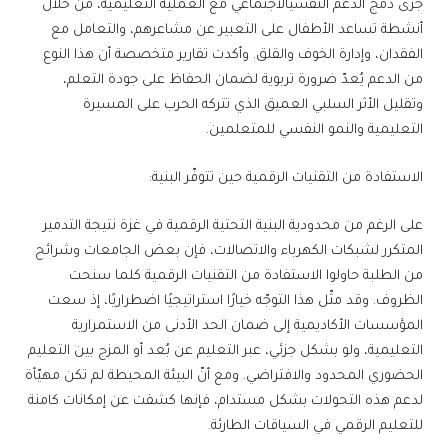
جرى دمج الدعم النفسيالاجتماعي مع العملية التعليمية، من خلال
أنشطة تساعد الأطفال على التعبير عن مشاعرهم، والتعامل مع
الفقدان، وإدارة الخوف والقلق. وأكدت تقارير متخصصة أن هذا النوع
من الدعم يُعدّ ضرورة تربوية لضمان الحفاظ على جودة التعلم،
وتقليل الأثر السلبي العميق الذي تتركه الحرب على المسيرة
التعليمية والنمو النفسي للمتعلمين.
الاستفادة من التقنيات الرقمية حين تتوفّر البنية:
على الرغم من محدودية البنية التحتية الرقمية في غزة نتيجة التدمير
المتكرر لشبكات الكهرباء والاتصالات، فإن بعض الجامعات وشرائح
من الطلبة حاولوا الاستفادة من التقنيات الرقمية كلما سنحت
الظروف. وقد مثّل هذا التوجّه خيارًا استراتيجيًا اضطراريًا، إذ سعت
المؤسسات الأكاديمية إلى ضمان الحد الأدنى من الاستمرارية
التعليمية، ولو بشكل جزئي، عبر التعليم عن بُعد أو المزج بين التعليم
الحضوري المحدود والافتراضي. ومع أنّ البيئة المحيطة لم تكن مهيّأة
لدعم هذه التحولات بشكل مستدام، فإنها كشفت عن إمكانات كامنة
للتعليم الرقمي في السياقات الطارئة.