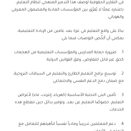
في التقارير الحقوقية لوصف هذا التدمير المنهجي لنظام التعليم،
باعتباره عملًا لا يُفرّق بين المؤسسات المادية والمضمون المعرفي
والهوياتي.
بناءً على واقع التعليم في غزة بعد عامين من الإبادة التعليمية،
يمكنني أن ألخّص التوصيات فيما يلي:
1. ضرورة حماية المدارس والمؤسسات التعليمية من الهجمات
كحق غير قابل للتفاوض، وفق القوانين الدولية.
2. توسيع برامج التعليم الطارئ والتعليم في السياقات النزوحية،
مع ضمان دمج الدعم النفسي والاجتماعي.
3. تأمين البنى التحتية الأساسية (كهرباء، إنترنت، ماء) لأغراض
التعليم، خصوصًا التعليم عن بعد، وتوفير بدائل حين تنقطع هذه
الخدمات.
4. دعم المعلمين تدريبياً ومادياً نفسياً لتأهيلهم للتعامل مع