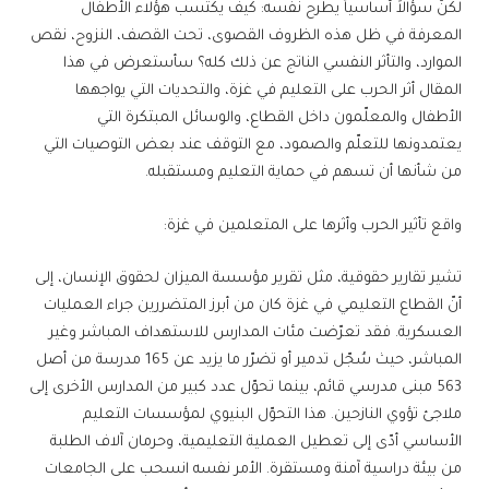
لكنّ سؤالاً أساسياً يطرح نفسه: كيف يكتسب هؤلاء الأطفال
المعرفة في ظل هذه الظروف القصوى، تحت القصف، النزوح، نقص
الموارد، والتأثر النفسي الناتج عن ذلك كله؟ سأستعرض في هذا
المقال أثر الحرب على التعليم في غزة، والتحديات التي يواجهها
الأطفال والمعلّمون داخل القطاع، والوسائل المبتكرة التي
يعتمدونها للتعلّم والصمود، مع التوقف عند بعض التوصيات التي
من شأنها أن تسهم في حماية التعليم ومستقبله.
واقع تأثير الحرب وأثرها على المتعلمين في غزة:
تشير تقارير حقوقية، مثل تقرير مؤسسة الميزان لحقوق الإنسان، إلى
أنّ القطاع التعليمي في غزة كان من أبرز المتضررين جراء العمليات
العسكرية. فقد تعرّضت مئات المدارس للاستهداف المباشر وغير
المباشر، حيث سُجّل تدمير أو تضرّر ما يزيد عن 165 مدرسة من أصل
563 مبنى مدرسي قائم، بينما تحوّل عدد كبير من المدارس الأخرى إلى
ملاجئ تؤوي النازحين. هذا التحوّل البنيوي لمؤسسات التعليم
الأساسي أدّى إلى تعطيل العملية التعليمية، وحرمان آلاف الطلبة
من بيئة دراسية آمنة ومستقرة. الأمر نفسه انسحب على الجامعات