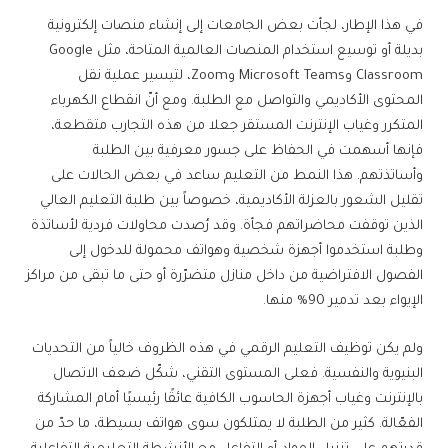
في هذا الإطار، لجأت بعض الجامعات إلى إنشاء منصات إلكترونية
بديلة أو توسيع استخدام المنصات العالمية المتاحة، مثل Google
Classroom وMicrosoft Teams وZoom، لتيسير عملية نقل
المحتوى الأكاديمي والتواصل مع الطلبة. ومع أنّ انقطاع الكهرباء
المتكرر وغياب الإنترنت المستقر جعلا من هذه التجارب متقطعة،
فإنها أسهمت في الحفاظ على جسور معرفية بين الطلبة
وأساتذتهم. هذا النمط من التعليم ساعد في بعض الحالات على
تقليل الشعور بالعزلة الأكاديمية، خصوصاً بين طلبة التعليم العالي
الذين توقفت محاضراتهم فجأة. وقد رُصدت محاولات فردية لأساتذة
وطلبة استخدموا أجهزة شخصية وهواتف محمولة للدخول إلى
الفصول الافتراضية من داخل منازل متضرّرة أو حتى ما تبقى من مراكز
الإيواء بعد تدمير 90% منها.
ولم يكن توظيف التعليم الرقمي في هذه الظروف خالياً من التحديات
البنيوية والنفسية. فعلى المستوى التقني، شكّل ضعف الاتصال
بالإنترنت وغياب أجهزة الحاسوب الكافية عائقًا رئيسيًا أمام المشاركة
الفعّالة. كثير من الطلبة لا يمتلكون سوى هواتف بسيطة، ما حدّ من