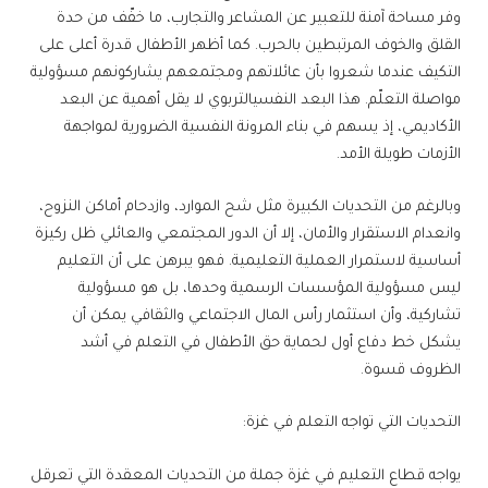
وفر مساحة آمنة للتعبير عن المشاعر والتجارب، ما خفّف من حدة
القلق والخوف المرتبطين بالحرب. كما أظهر الأطفال قدرة أعلى على
التكيف عندما شعروا بأن عائلاتهم ومجتمعهم يشاركونهم مسؤولية
مواصلة التعلّم. هذا البعد النفسيالتربوي لا يقل أهمية عن البعد
الأكاديمي، إذ يسهم في بناء المرونة النفسية الضرورية لمواجهة
الأزمات طويلة الأمد.
وبالرغم من التحديات الكبيرة مثل شح الموارد، وازدحام أماكن النزوح،
وانعدام الاستقرار والأمان، إلا أن الدور المجتمعي والعائلي ظل ركيزة
أساسية لاستمرار العملية التعليمية. فهو يبرهن على أن التعليم
ليس مسؤولية المؤسسات الرسمية وحدها، بل هو مسؤولية
تشاركية، وأن استثمار رأس المال الاجتماعي والثقافي يمكن أن
يشكل خط دفاع أول لحماية حق الأطفال في التعلم في أشد
الظروف قسوة.
التحديات التي تواجه التعلم في غزة:
يواجه قطاع التعليم في غزة جملة من التحديات المعقدة التي تعرقل