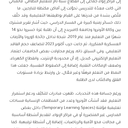
إلى مراكز إيواء جماعي إلى انقطاع شبه تام للتعليم النظامي. فالمباني
التي كانت معدّة للتدريس تحوّلت إلى أماكن مكتظة للنازحين، ما
قلّص بشدة من قدرتها على القيام بوظيفتها التعليمية. وقد خلّف
ذلك خسائر زمنية كبيرة في المسار الدراسي، حيث أشار تقرير مشترك
بين وكالة الأونروا وجامعة كامبريدج إلى أن طلبة غزة خسروا نحو 14
شهرًا من التعليم منذ عام 2019، نتيجة تداخل جائحة كورونا والأزمات
العسكرية المتكررة، ثم جاءت حرب أكتوبر 2023 لتضاعف حجم الفاقد
التعليمي. وفي السياق ذاته، ورغم محاولات بعض الجامعات اعتماد
التعليم الإلكتروني كبديل، إلا أن محدودية الإنترنت، وانقطاع الكهرباء،
وضعف الإمكانات التقنية، إضافة إلى الضغوط النفسية، جعلت هذا
النمط من التعلم مرهقًا وغير فعّال، بل وارتبط بزيادة مستويات
القلق والاكتئاب لدى الطلبة.
ورغم جسامة هذه التحديات، ظهرت مبادرات للتكيّف ودعم استمرار
التعليم. فقد أنشأت الأونروا وعدد من المنظمات الإنسانية مساحات
تعليمية مؤقتة (Temporary Learning Spaces) داخل بعض
المدارس غير المتضررة أو في مراكز الإيواء، لتقديم أنشطة أساسية
في مجالات محو الأمية والرياضيات، إضافة إلى أنشطة ترفيهية. كما