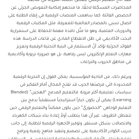
فقد أتاح التعليم الرقمي لبعض الطلبة المرونة في متابعة
المحاضرات المسجّلة لاحقًا، ما منحهم إمكانية التعويض الجزئي عن
الحصص الفائتة. كما ساهمت المنصات الرقمية في إبقاء الطلبة على
اتصال نسبي بالمصادر العالمية للمعرفة، مثل المكتبات الرقمية
والدوريات العلمية، وهو ما مثّل نافذة مهمة للحفاظ على استمرارية
البحث الأكاديمي في ظل الانقطاع المادي عن قاعات الدراسة. هذه
الفوائد الجزئية تؤكد أنّ الاستثمار في البنية التحتية الرقمية وتعزيز
مهارات التعلم الإلكتروني ليس رفاهية، بل هو ضرورة تربوية وأكاديمية
في مناطق الحروب والنزاعات.
وبرغم ذلك، من الناحية المؤسسية، يمكن القول إن التجربة الرقمية
المحدودة التي فرضتها الحرب قد تفتح المجال أمام التفكير في
سياسات تعليمية أكثر مرونة. فالتعليم المدمج “الهجين” (Blended
Learning) يمكن أن يكون خياراً استراتيجياً مستقبلياً يدمج بين
التعليم الوجاهي “الحضوريّ” حين يكون ممكنناً والتعليم الرقمي حين
تتعطل الظروف. غير أن هذا يتطلب أولاً إعادة بناء شبكات الكهرباء
والاتصالات بشكل مستقر، وتوفير الأجهزة الرقمية للطلبة، إلى جانب
تدريب الكوادر الأكاديمية على تصميم وتنفيذ مناهج رقمية وبرامج