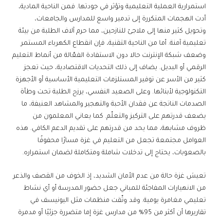
استمرارية العملية التعليمية وتؤثر في جودتها. فمن الناحية المادية،
أدت الهجمات المتكررة إلى تدمير واسع للمدارس والجامعات،
وتحويل كثير منها إلى ملاجئ للنازحين، مما حرم آلاف الطلبة من بيئة
تعليمية آمنة. أما من الناحية التقنية، فإن انقطاع الكهرباء المستمر
وضعف شبكة الإنترنت حالا دون الاستفادة الفعّالة من أنماط التعليم
الرقمي أو البديل. يضاف إلى ذلك التحديات الاقتصادية، حيث تعجز
كثير من الأسر عن توفير المستلزمات التعليمية الأساسية أو الأجهزة
التكنولوجية لأبنائها. وعلى الصعيد النفسي، يرزح الطلبة تحت وطأة
الصدمات الناتجة عن فقدان الأحبة والتهجير والمشاهد العنيفة، ما
يضعف قدرتهم على التركيز والتعلّم. كما يعاني المعلمون من
ظروف مشابهة، مما يحد من قدرتهم على تقديم الدعم الكافي. هذه
العوامل مجتمعة تجعل من التعليم في غزة مسارًا محفوفًا
بالصعوبات، يحتاج إلى تدخلات شاملة ومتكاملة لضمان استمراره.
تعيش غزة حالة من عدم الأمان الشديد، إذ الخوف من القصف والذعر
من الانهيارات المفاجئة للمباني جعل حضور المدرسة أو أي نشاط
تعليمي مغامرة يومية. وقد وثّقت منظمات مثل اليونيسف في
تقاريرها أن أكثر من 95% من مدارس غزة إما متضررة جزئيًا أو مدمرة