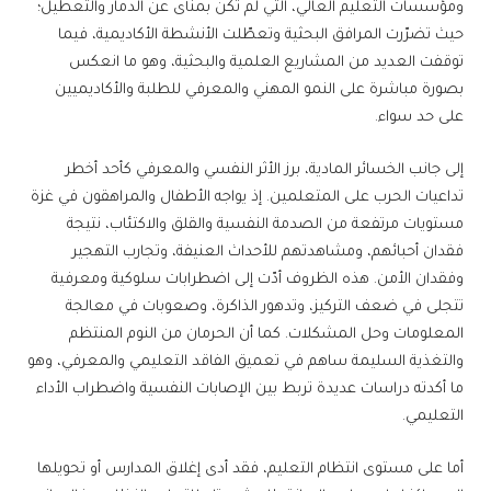
ومؤسسات التعليم العالي، التي لم تكن بمنأى عن الدمار والتعطيل؛
حيث تضرّرت المرافق البحثية وتعطّلت الأنشطة الأكاديمية، فيما
توقفت العديد من المشاريع العلمية والبحثية، وهو ما انعكس
بصورة مباشرة على النمو المهني والمعرفي للطلبة والأكاديميين
على حد سواء.
إلى جانب الخسائر المادية، برز الأثر النفسي والمعرفي كأحد أخطر
تداعيات الحرب على المتعلمين. إذ يواجه الأطفال والمراهقون في غزة
مستويات مرتفعة من الصدمة النفسية والقلق والاكتئاب، نتيجة
فقدان أحبائهم، ومشاهدتهم للأحداث العنيفة، وتجارب التهجير
وفقدان الأمن. هذه الظروف أدّت إلى اضطرابات سلوكية ومعرفية
تتجلى في ضعف التركيز، وتدهور الذاكرة، وصعوبات في معالجة
المعلومات وحل المشكلات. كما أن الحرمان من النوم المنتظم
والتغذية السليمة ساهم في تعميق الفاقد التعليمي والمعرفي، وهو
ما أكدته دراسات عديدة تربط بين الإصابات النفسية واضطراب الأداء
التعليمي.
أما على مستوى انتظام التعليم، فقد أدى إغلاق المدارس أو تحويلها