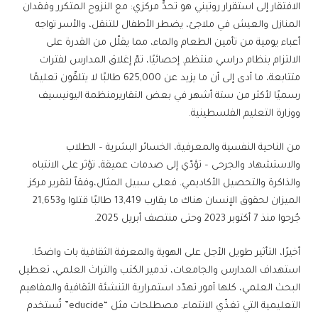
الافتقار إلى استقرار روتيني هو تحدٍّ مركزي: مع النزوح المتكرر وفقدان
المنازل والعيش في ملاجئ، يضطر الأطفال للتنقل، والأسر تواجه
أعباء يومية من تأمين الطعام والماء، مما يقلّل من القدرة على
الالتزام بنظام دراسي منتظم. إحصائيًا، تمّ إغلاق المدارس لفترات
متتابعة، ما أدى إلى أن ما يزيد عن 625,000 طالبًا لا يتلقّون تعليمًا
رسميًا لأكثر من ستة أشهر في بعض التقاريرمنظمة اليونيسيف
ووزارة التعليم الفلسطينية.
من الناحية النفسية والمعرفية، الخسائر البشرية – الطلاب
والاستشهاد والجرحى – تؤدّي إلى صدمات عميقة، تؤثر على الانتباه
والذاكرة والتحصيل الأكاديمي. فعلى سبيل المثال،وفقاً لتقرير مركز
الميزان لحقوق الإنسان هناك ما يقارب 13,419 طالبًا قتلوا و21,653
جُرحوا منذ 7 أكتوبر 2023 وحتى منتصف أبريل 2025.
أخيرًا، التأثير طويل الأجل على الهوية والمعرفة الثقافية بات واضحًا.
استهداف المدارس والجامعات، تدمير الكتب والتراث العلمي، تعطيل
البحث العلمي، كلها أمور تهدّد استمرارية التنشئة الثقافية والمفاهيم
التعليمية التي تغذّي الانتماء. مصطلحات مثل “educide” تُستخدم