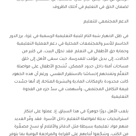
لضمان الحق في التعليم في أحلك الظروف.
الدعم المجتمعي للتعليم:
في ظل الانهيار شبه التام للبنية التعليمية الرسمية في غزة، برز الدور
الحاسم للأسر والمجتمعات المحلية في دعم العملية التعليمية
وحماية حق الأطفال في التعلم. فقد تحوّل البيت، في كثير من
الحالات، إلى بديل مؤقت للمدرسة، حيث سعى الأهل إلى خلق
مساحات آمنة داخل حدود الممكن، تُشجع الأطفال على مواصلة
التعلّم وتمنحهم إحساسًا بالاستقرار النفسي. ورغم أن هذه الجهود
كانت محدودة بالإمكانات المادية والبشرية المتاحة، إلا أنها جسّدت
قيمة التكافل المجتمعي، وأسهمت في سدّ جزء من الفجوة
التعليمية.
يلعب الأهل دورًا جوهريًا في هذا السياق، إذ عملوا على ابتكار
استراتيجيات بديلة لمواصلة التعليم داخل الأسرة. فقد وفّر العديد
منهم مواد تعليمية بسيطة مثل الدفاتر والأقلام أو نسخ مصغّرة
من الكتب، وشجّعوا أبناءهم على القراءة والمراجعة اليومية بما يتوفر