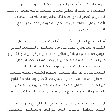
من مصادر. كما لجأ بعض الآباء والأمهات إلى سرد القصص
الشعبية والتاريخية، أو تنظيم جلسات تعليمية عائلية تهدف إلى تحفيز
النقاش والتفكير النقدي. هذه الأنشطة، رغم بساطتها، ساعدت
الأطفال على الحفاظ على صلتهم بالمعرفة، وخفّفت من وقع
الانقطاع المدرسي الطويل.
أما المجتمع المحلي الغزّي فقد أظهرت بدوره قدرة لافتة على
التكيّف و المبادرة. إذ تطوع عدد من المعلمين والمعلمات لتقديم
دروس جماعية أو فردية في أماكن بديلة، مثل مراكز الإيواء أو الخيام أو
حتى الساحات العامة، معتمدين على خبراتهم الشخصية وموارد
متواضعة. كما تعاونت بعض المؤسسات الأهلية والمبادرات
الشبابية على توزيع مواد تعليمية، وتنظيم أنشطة ترفيهية تعليمية
للأطفال، بهدف دمج الدعم النفسي مع التعلّم. وقد أتاح هذا النوع
من المبادرات للأطفال فرصة استعادة بعض الروتين التعليمي،
والشعور بالانتماء لمجتمع داعم يتقاسم معهم التحديات والأحلام.
إلى جانب ذلك، ساهم الدعم المجتمعي والعائلي في تعزيز الصمود
النفسي للأطفال. فالتفاعل اليومي مع الأهل والمعلمين المتطوعين