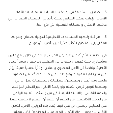
التعلم في الأزمات.
5. ضمان الاستدامة في إعادة بناء البنية التعليمية بعد انتهاء
الأزمات، وإعادة هيكلة المناهج بحيث تأخذ في الحسبان التغيرات التي
عاشها الأطفال والمعاناة النفسية التي مرّوا بها.
6. مراقبة وتنظيم المساعدات التعليمية الدولية لضمان وصولها
الفعّال إلى المناطق الأكثر تضرّراً دون تأخيرات أو عوائق.
في الختام، يتعلّم أطفال غزة زمن الحرب والإبادة في ظلّ واقع قاسٍ
ومأساوي، حيث يُفقدون سنوات من التعليم، ويواجهون تدميراً للبنى
التحتية، ونقصاً في الأمن المعنوي والمادي، وتأثّراً نفسياً عميقاً يؤثر
على قدراتهم المعرفية. ومع ذلك، فإن هناك قصصًا من الصمود
والمقاومة: أطفال ومعلمون، منظمات ومجتمعات تبذل ما في
وسعها لتوفير فرص التعلم ولو بالحدّ الأدنى، عبر التعلم المؤقت،
والدعم النفسي، والاستعانة بما تبقى من وسائط التعليم الرقمي.
من الناحية الأكاديمية، من المهم أن نفهم أن التعلم لا يتوقف فقط
على التعليم الرسمي، بل على كيف يُعاد بناء الروتين، الأمل، الأمان
النفسي، ووجود الرعاة (الأهل، المعلمين، المجتمع) الذين يؤمنون