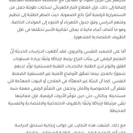
قدرتهم على تنزيل المواد أو التفاعل مع الأنشطة التعليمية التفاعلية.
إضافة إلى ذلك، فإن انقطاع التيار الكهربائي لساعات طويلة جعل من
الاستمرارية الرقمية أمرًا بالغ الصعوبة، حيث اضطر الطلبة إلى تنظيم
وقتهم الدراسي وفق جدول الكهرباء أو اللجوء إلى المولدات الخاصة،
وهو ما أضاف أعباء مالية لا يمكن لغالبية الأسر تحمّلها في ظل
الظروف الاقتصادية المتدهورة.
أما على الصعيد النفسي والتربوي، فقد أظهرت الدراسات الحديثة أنّ
التعليم الرقمي في بيئات النزاع يرتبط ارتباطًا وثيقًا بزيادة مستويات
القلق والتوتر لدى الطلبة. فالتحديات التقنية المستمرة تولّد لديهم
شعورًا بالعجز، بينما تعمّق الأوضاع الأمنية غير المستقرة الضغط
النفسي. كما أن البيئة غير المهيّأة في الملاجئ أو البيوت المهدّمة التي
تفتقر ألى الخصوصية والأمان وتجعل من التعلّم الرقمي مهمة شبه
مستحيلة. وبالتالي، حتى حين تتوفّر الأدوات الرقمية، فإن فعاليتها
تبقى مرتبطة ارتباطًا وثيقًا بالظروف الاجتماعية والاقتصادية والنفسية
المحيطة.
مع ذلك، كشفت هذه التجارب عن جوانب إيجابية تستحق الدراسة.