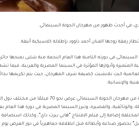
شدي، في أحدث ظهور من مهرجان الجونة السينمائي.
ار رفقة زوجها الفنان أحمد داوود بإطلالة كلاسيكية أنيقة.
السينمائى فى دورته الثامنة هذا العام النجمة منة شلبى بمنحها جائزة “ا
نية المتميزة وأدوارها المؤثرة في السينما المصرية والعربية، فيما تش
لعالمية كيت بلانشيت كضيفة شرف المهرجان، حيث يتم تكريمها بجائزة
فنية والإنسانية.
تتضمن الدورة الثامنة من مهرجان الجونة السينمائي عرض نحو 70 
مختلفة إضافة إلى فيلم الافتتاح “هابي بيرث داي”، وكذلك استضاف