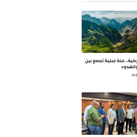
كية.. جنة جبلية تجمع بين
والهدوء