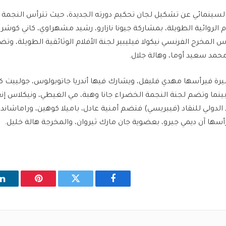
السينمائي عن تشكيل لجان تحكيم دورته الجديدة، حيث تترأس النجمة 
 الروائية الطويلة، بمشاركة جيونا نازارو، رشيد مشهراوي، كاني كوشروت
 المخرج الفرنسي نيكولا فيليبير لجنة الأفلام الوثائقية الطويلة، وتض
حمد سعيد أوما، وهالة جلال.
صيرة فيرأسها مهدي فليفل، ويشارك فيها أندريا جاتوبولوس، جولييت ك
ا وتضم لجنة النجمة الخضراء جانا وهبة، مي الغيطي، ونيكلاس إن
 الدولي للنقاد (فيبريسي) فتضم أمنية عادل، باميلا كوهين، وراماشاندر
رأسها آن ديمي جيرو، بعضوية جان مارك ثيروان، والمخرجة هالة خليل.
فيسبوك
تويتر
بينتيريست
ل