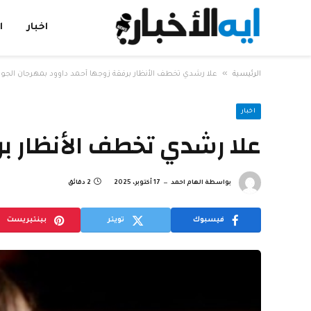
اخبار
ا
»
الرئيسية
علا رشدي تخطف الأنظار برفقة زوجها أحمد داوود بمهرجان الجون
اخبار
علا رشدي تخطف الأنظار بر
بواسطة
الهام احمد
17 أكتوبر، 2025
2 دقائق
فيسبوك
تويتر
بينتيريست