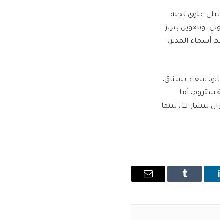
ليلى علوي لجنة
ي، وناهويل بيريز
م أسماء المدير،
انو، سعاد بشناق،
غستروم، أما
ان بيشارات، بينما
ينكدإن
Tumblr
البريد
الإلكتروني