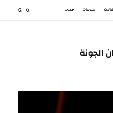
الات
منوعات
فيديو
ن الجونة