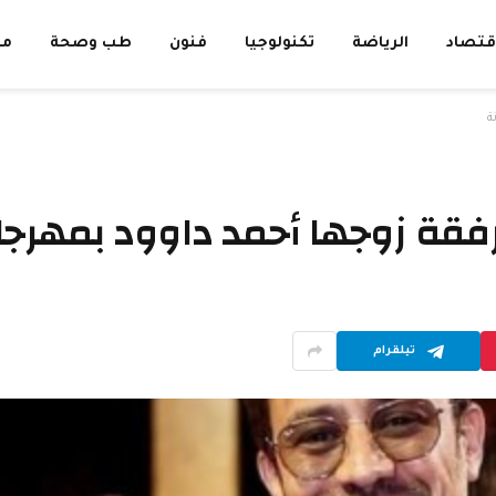
قتصاد
الرياضة
تكنولوجيا
فنون
طب وصحة
مق
ة
فقة زوجها أحمد داوود بمهرجا
تيلقرام