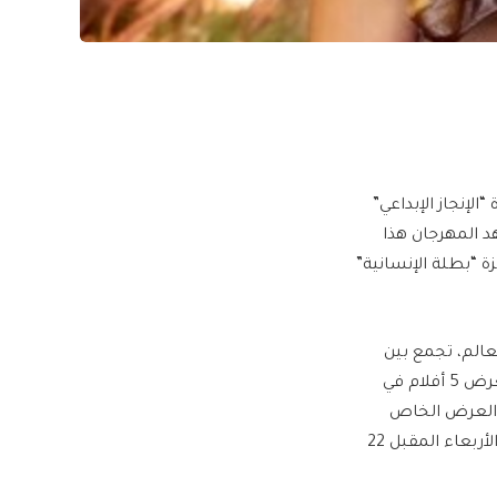
لإنجاز الإبداعي”
هد المهرجان هذا
 “بطلة الإنسانية”
فيلمًا من مختلف دول العالم، تجمع بين
الأفلام الروائية الطويلة، والوثائقية، والقصيرة، وتبرز السينما المصرية في دورة هذا العام بعرض 5 أفلام في
ة العرض الخاص
لفيلم “السادة الأفاضل” بحضور صناعه وأبطاله قبل انطلاقه جماهيرياً في دور العرض يوم الأربعاء المقبل 22