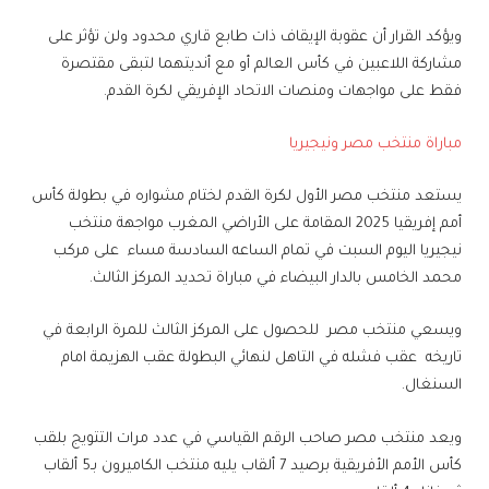
ويؤكد القرار أن عقوبة الإيقاف ذات طابع قاري محدود ولن تؤثر على
مشاركة اللاعبين في كأس العالم أو مع أنديتهما لتبقى مقتصرة
فقط على مواجهات ومنصات الاتحاد الإفريقي لكرة القدم.
مباراة منتخب مصر ونيجيريا
يستعد منتخب مصر الأول لكرة القدم لختام مشواره في بطولة كأس
أمم إفريقيا 2025 المقامة على الأراضي المغرب مواجهة منتخب
نيجيريا اليوم السبت في تمام الساعه السادسة مساء على مركب
محمد الخامس بالدار البيضاء في مباراة تحديد المركز الثالث.
ويسعي منتخب مصر للحصول على المركز الثالث للمرة الرابعة في
تاريخه عقب فشله في التاهل لنهائي البطولة عقب الهزيمة امام
السنغال.
ويعد منتخب مصر صاحب الرقم القياسي في عدد مرات التتويج بلقب
كأس الأمم الأفريقية برصيد 7 ألقاب يليه منتخب الكاميرون بـ5 ألقاب