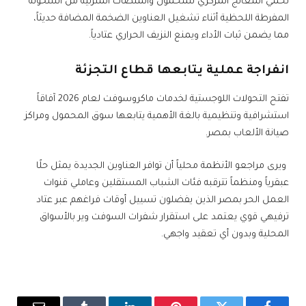
تحمي المعالج المركزي للمحمول والمنصات المنزلية من السخونة
المفرطة اللحظية أثناء تشغيل العناوين الضخمة المضافة حديثاً،
مما يضمن ثبات الأداء ويمنع النزيف الحراري عتادياً.
انفراجة عملية يتابعها قطاع التجزئة
تفتح التحولات اللوجستية لخدمات ماكروسوفت لعام 2026 آفاقاً
استشرافية وتنظيمية بالغة الأهمية يتابعها سوق المحمول ومراكز
صيانة الألعاب بمصر.
ويرى مراجعو الأنظمة محلياً أن توافر العناوين الجديدة يمثل حلًا
عبقرياً ومنظماً تترقبه فئات الشباب المستقلين وعاملي قنوات
العمل الحر بمصر الذين يفضلون تسييل أوقات فراغهم عبر عتاد
ترفيهي قوي يعتمد على استقرار شفرات السوفت وير بالأسواق
المحلية وبدون أي تعقيد واجهي.