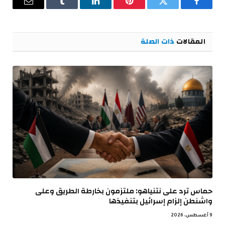
فيسبوك
تويتر
بينتيريست
لينكدإن
Tumblr
البريد
الإلكترو
المقالات
ذات الصلة
حماس ترد على نتنياهو: ملتزمون بخارطة الطريق وعلى
واشنطن إلزام إسرائيل بتنفيذها
9 أغسطس، 2026