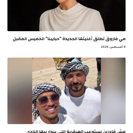
مي فاروق تطلق أغنيتها الجديدة “حبايبنا” الخميس المقبل
9 أغسطس، 2026
مش قادرين نستوعب العبقرية اللي بيدار بيها النادي