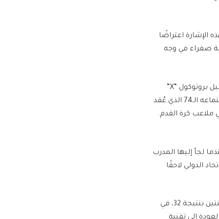
الإشارة اعتراضًا
اقة صفراء في وجه
وأشار المذيع البرازيلي إلى أن استخدام حسام حسن لهذه الإشارة يُعد أول حالة يتم فيها تفعيل بروتوكول “X”
داخل بطولة كأس العالم، وهو البروتوكول الذي أقره الاتحاد الدولي لكرة القدم رسميًا خلال اجتماعه الـ74 الذي عُقد
ما لجأ إليها المدرب
يا عام 2010، قبل أن يعتمدها الاتحاد الدولي لاحقًا
وكان منتخب مصر قد ودع منافسات كأس العالم 2026 من دور الـ16 بعد خسارته أمام الأرجنتين بنتيجة 32، في
لعودة إلى تقنية