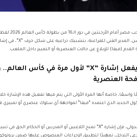
شهدت مواجهة منتخب مصر أ
بعدما قام حسام حسن، المدير الفني
ة القدم (فيفا) للإبلاغ عن حالات العنصرية أو التمييز داخل الملعب.
حسام حسن يفعل إشارة “X” لأول مرة في كأس العا
فحة العنصرية
ا واسعًا، خاصة أنها المرة الأولى التي يتم فيها تفعيل هذه الإشارة خ
ول الجديد الذي اعتمده “فيفا” لمواجهة أي سلوك عنصري أو تمييزي قد
ووفقًا للوائح الاتحاد الدولي، فإن إشارة “X” تمنح اللاعبين أو المدربين أو الحكام 
عي التدخل، تمهيدًا لتطبيق الإجراءات المنصوص عليها ضمن بروتوك