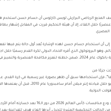
ف المذيع الرياضي البرازيلي لويس كارلوس أن حسام حسن استخدم هذه 
 عنصريًا خلال اللقاء، إلا أن هيئة التحكيم قررت في المقابل إشهار بط
 المصري.
حة العنصرية والتمييز في ملاعب كرة القدم.
ت جزءًا من
يفا”، فإن استخدامها سبق أن ظهر بصورة غير رسمية في كرة القدم، عند
البرتغالي جوزيه مورينيو خلال قيادته إنتر ميلان أمام سامبدور
لات الدولية.
ن الحالات التحكيمية المثيرة للجدل، أبرزها إلغاء هدف للفراعنة بعد ا