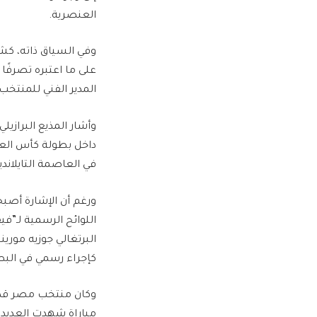
العنصرية.
وفي السياق ذاته، كش
على ما اعتبره تصرفًا
المدير الفني للمنتخب
في العاصمة التايلاندية بانكوك عام 2024، ضمن خطته لتعزيز مكاف
ورغم أن الإشارة أصبح
اللوائح الرسمية لـ”ف
كإجراء رسمي في البطو
مباراة شهدت العديد م