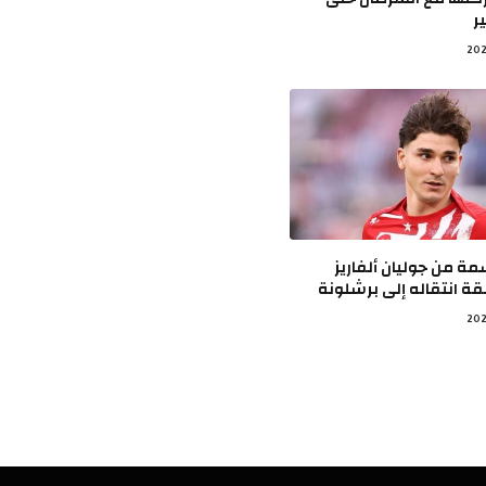
ر
ة من جوليان ألفاريز
ة انتقاله إلى برشلونة