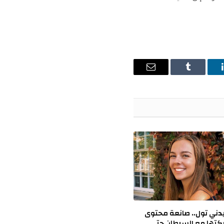
ينكدإن
Tumblr
البريد
الإلكتروني
ني تول.. صانعة محتوى
تها مع السرطان حتى