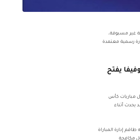
مام الأرجنتين في دور الـ16 من بطولة كأس العالم 2026 لقطة غير مسبوقة،
 للفراعنة، بتشبيك ذراعيه على شكل حرف “X”، في إشارة رسمية معتمدة
لم.. وفيفا يفتح
لال مباريات كأس
 يحدث أثناء
الحق في تنبيه طاقم إدارة المباراة
ول مكافحة