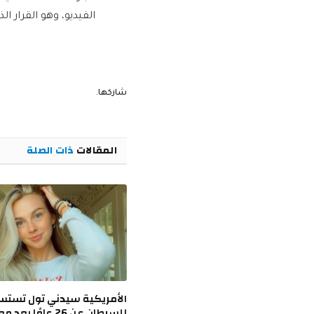
الفيديو، وهو القرار ا
شاركها.
المقالات
ذات الصلة
الأمريكية سيدني تول تستس
للسرطان عن 26 عامًا ب