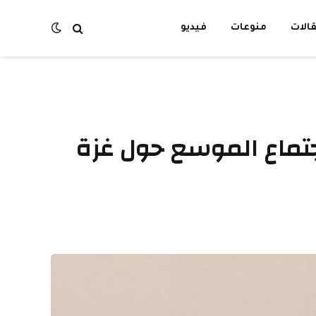
الات
منوعات
فيديو
جتماع الموسع حول غزة