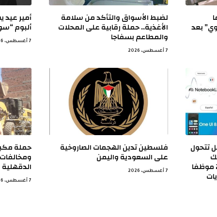
ا
لضبط الأسواق والتأكد من سلامة
أمير عيد 
ي” بعد
الأغذية.. حملة رقابية على المحلات
ألبوم “سو
والمطاعم بسفاجا
7 أغسطس، 2026
7 أغسطس، 2026
جل تتحول
فلسطين تدين الهجمات الصاروخية
حملة مكبرة
ك
على السعودية واليمن
ومخالفات ا
اليومية.. تيك توك تسرح 250 موظفا
الدقهلية
7 أغسطس، 2026
يات
7 أغسطس، 2026