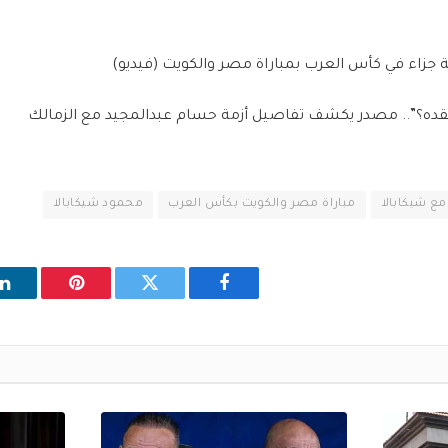
ة جزاء في كأس العرب بمباراة مصر والكويت (فيديو)
قده؟”.. مصدر يكشف تفاصيل أزمة حسام عبدالمجيد مع الزمالك
ع شيكابالا
مباراة مصر والكويت بكأس العرب
محمود شيكابالا
فيسبوك
تويتر
بينتيريست
ل