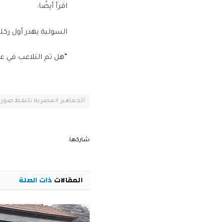
اقرأ أيضًا:
السولية يهدر أول ركل
“هل تم التلاعب في ع
الجماهير المصرية تلتقط صور م
شاركها.
المقالات
ذات الصلة