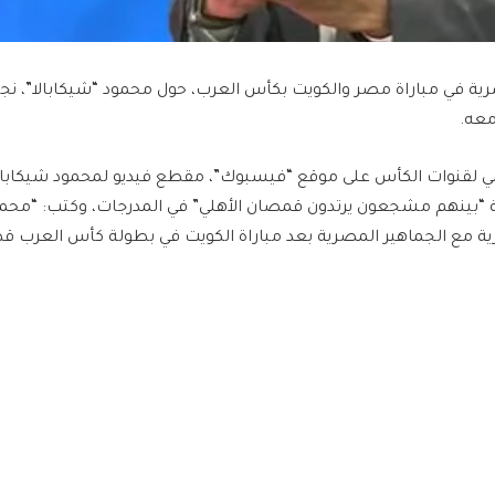
رية في مباراة مصر والكويت بكأس العرب، حول محمود “شيكابالا”، نجم
معه.
لقنوات الكأس على موقع “فيسبوك”، مقطع فيديو لمحمود شيكابالا،
 “بينهم مشجعون يرتدون قمصان الأهلي” في المدرجات، وكتب: “محمود
ية مع الجماهير المصرية بعد مباراة الكويت في بطولة كأس العرب قطر 025