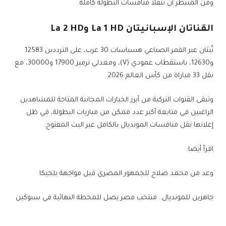
ومن المنتظر أن تنقلا منافسات البطولة كاملة.
القناتان الإسبانيتان La 1 HD وLa 2 HD
تُبثان عبر القمر الصناعي هسباسات 30 غرب، على الترددين 12583
و12630، باستقطاب عمودي (V)، ومعدلي ترميز 17900 و30000، مع
نقل 33 مباراة من كأس العالم 2026.
وتبقى القنوات التركية من أبرز الخيارات المجانية المتاحة للمشاهدين
الراغبين في متابعة أكبر عدد ممكن من مباريات البطولة، في ظل
إعلانها نقل منافسات المونديال بالكامل عبر البث المفتوح.
اقرأ أيضا:
وعد من محمد صلاح للجمهور المصري قبل مواجهة بلجيكا
جاهزين للمونديال.. منتخب مصر يصل للمحطة النهائية في سبوكين