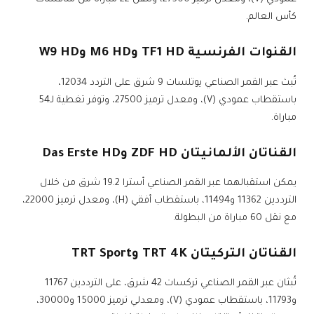
كأس العالم.
القنوات الفرنسية TF1 HD وM6 HD وW9 HD
تُبث عبر القمر الصناعي يوتلسات 9 شرق على التردد 12034،
باستقطاب عمودي (V)، ومعدل ترميز 27500، وتوفر تغطية لـ54
مباراة.
القناتان الألمانيتان ZDF HD وDas Erste HD
يمكن استقبالهما عبر القمر الصناعي أسترا 19.2 شرق من خلال
الترددين 11362 و11494، باستقطاب أفقي (H)، ومعدل ترميز 22000،
مع نقل 60 مباراة من البطولة.
القناتان التركيتان TRT 4K وTRT Sport
تُبثان عبر القمر الصناعي تركسات 42 شرق، على الترددين 11767
و11793، باستقطاب عمودي (V)، ومعدلي ترميز 15000 و30000،