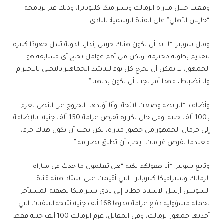
وقعت خلال مباراة الزمالك وسيراميكا كليوباترا، وذلك عبر برنامجه
“حارس الأهلي” على القناة الرسمية للنادي.
وقال شوبير: “لا بد أن يكون هناك جرس إنذار، الدولة تبذل جهودًا كبيرة
لتقديم بطولة محترمة، ولكن من أهم عوامل نجاح أي مسابقة هو
الجمهور، لا يمكن أن نخرج كل يوم لنناشد الجماهير بالتحلي بالاحترام
والانضباط، فهذا أمر يجب أن يكون بديهيا.”
وأضاف: “الرابطة وضعت لائحة، وأنا أؤيدها، الخروج عن النص يغرم
بـ100 ألف جنيه، وفي حال تكراره تفرض غرامة 150 ألف جنيه، بالإضافة
إلى حرمان الجمهور من حضور مباراة، لكن يجب أن يكون هناك حزم،
فعندما تفرض غرامات، يجب أن تطبق بصرامة.”
وتابع شوبير: “أنا هقولكم نكته “هل تعلمون ما حدث في مباراة
الزمالك وسيراميكا كليوباترا، التي أقيمت على استاد هيئة قناة
السويس أرسل الاستاد خطابا إلى نادي سيراميكا بصفته المستأجر
يحمله مسؤولية دفع غرامة قدرها 168 ألف جنيه نتيجة التلفيات التي
أحدثها جمهور الزمالك، وفي المقابل، غرم الزمالك 100 ألف جنيه فقط