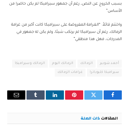
بسبب الخروج عن النص، رغم أن جمهور سيراميكا لم يكن حاضرا من
الأساس”
واختتم قائلاً: “الغرامة المفروضة على سيراميكا كانت أكبر من غرامة
الزمالك، رغم أن سيراميكا لم يرتكب شيئا، ولم يكن له جمهور في
المدرجات، فهل هذا منطقي”
أحمد شوبير
الزمالك
الزمالك اليوم
الزمالك وسيراميكا
سيراميكا كليوباترا
غرامات الزمالك
فيسبوك
تويتر
بينتيريست
لينكدإن
Tumblr
البريد
الإلكترو
المقالات
ذات الصلة