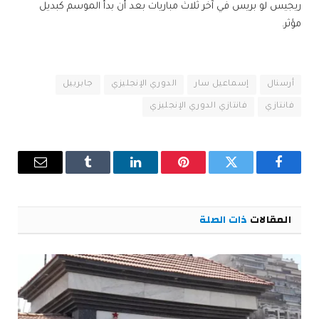
ريجيس لو بريس في آخر ثلاث مباريات بعد أن بدأ الموسم كبديل
مؤثر.
أرسنال
إسماعيل سار
الدوري الإنجليزي
جابرييل
فانتازي
فانتازي الدوري الإنجليزي
فيسبوك
تويتر
بينتيريست
لينكدإن
Tumblr
البريد
الإلكترو
المقالات
ذات الصلة