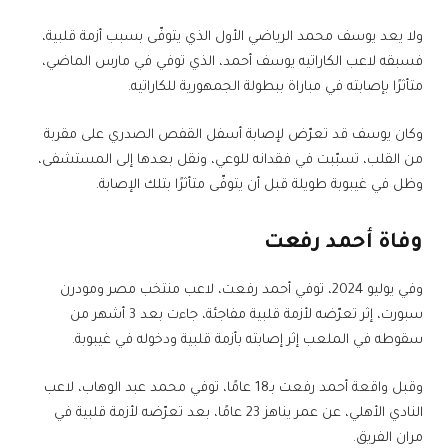
ولا يعد يوسف محمد الرياضي الأول الذي يتوفّى بسبب أزمة قلبية،
فسبقه لاعب الكاراتيه يوسف أحمد، الذي توفي في مارس الماضي،
متأثرًا بإصابته في مباراة ببطولة الجمهورية للكاراتيه.
وكان يوسف قد تعرّض لإصابة أسفل القفص الصدري على مقربة
من القلب، تسبّبت في فقدانه للوعي، ونقل بعدها إلى المستشفى،
وظل في غيبوبة طويلة قبل أن يتوفّى متأثرًا بتلك الإصابة.
وفاة أحمد رفعت
وفي يوليو 2024، توفي أحمد رفعت، لاعب منتخب مصر ومودرن
سبورت، إثر تعرّضه لأزمة قلبية مفاجئة، جاءت بعد 3 أشهر من
سقوطه في الملعب إثر إصابته بأزمة قلبية ودخوله في غيبوبة.
وقبل واقعة أحمد رفعت بـ18 عامًا، توفي محمد عبد الوهاب، لاعب
النادي الأهلي، عن عمر يناهز 23 عامًا، بعد تعرّضه لأزمة قلبية في
مران الفريق.