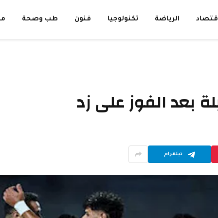
قتصاد
الرياضة
تكنولوجيا
فنون
طب وصحة
مق
لة بعد الفوز على زد
تيلقرام