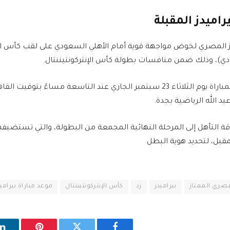
راميدز المقبلة
ز المصري لخوض مواجهة قوية أمام الأهلي السعودي على لقب كأس القا
ادي)، وذلك ضمن منافسات بطولة كأس الإنتركونتيننتال.
ومن المقرر أن تقام المباراة يوم الثلاثاء 23 سبتمبر الجاري عند التاسعة مساء
بد الله الرياضية بجدة.
قة التأهل إلى المرحلة النهائية المجمعة من البطولة، والتي تستضيف
قبل، لتحديد هوية البطل
مصري الممتاز
بيراميدز
زد
كأس الإنتركونتيننتال
موعد مباراة بيراميد