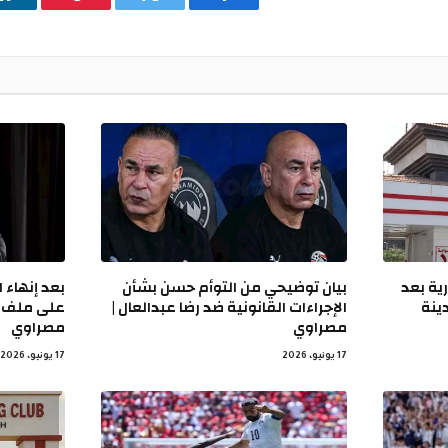
فيسبوك
تويتر
بينتيريست
ل
ية بعد
بيان توضيحي من التوأم حسن بشأن
بعد إنهاء 
ينة
الإجراءات القانونية ضد رضا عبدالعال |
على ملف أر
مصراوي
مصراوي
17 يونيو، 2026
17 يونيو، 2026