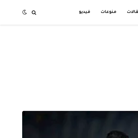
الات
منوعات
فيديو