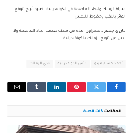
مباراة الزمالك واتحاد العاصمة في الكونفدرالية.. خبيرة أبراج تتوقع
الفائز باللقب وحظوظ اللاعبين
فاروق جعفر لـ مصراوي: هذه هي نقطة ضعف اتحاد العاصمة ولا
بديل عن تتويج الزمالك بالكونفيدرالية
أحمد حسام ميدو
كأس الكونفدرالية
نادي الزمالك
فيسبوك
تويتر
بينتيريست
لينكدإن
Tumblr
البريد
الإلكترو
المقالات
ذات الصلة