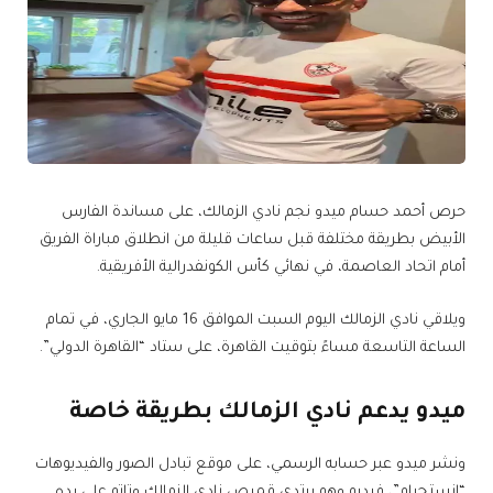
حرص أحمد حسام ميدو نجم نادي الزمالك، على مساندة الفارس
الأبيض بطريقة مختلفة قبل ساعات قليلة من انطلاق مباراة الفريق
أمام اتحاد العاصمة، في نهائي كأس الكونفدرالية الأفريقية.
ويلاقي نادي الزمالك اليوم السبت الموافق 16 مايو الجاري، في تمام
الساعة التاسعة مساءً بتوقيت القاهرة، على ستاد “القاهرة الدولي”.
ميدو يدعم نادي الزمالك بطريقة خاصة
ونشر ميدو عبر حسابه الرسمي، على موقع تبادل الصور والفيديوهات
“إنستجرام”، فيديو وهو يرتدي قميص نادي الزمالك وتاتو على يده