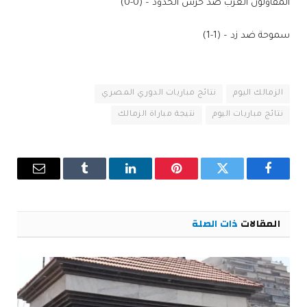
المقاولون العرب ضد حرس الحدود – (0-0)
سموحة ضد زد – (1-1)
الزمالك اليوم
نتائج مباريات الدوري المصري
نتائج مباريات اليوم
نتيجة مباراة الزمالك
فيسبوك
تويتر
بينتيريست
لينكدإن
Tumblr
البريد
الإلكترو
المقالات
ذات الصلة