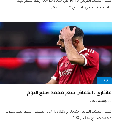
كتب : محمد القرش 10:46 ص 05/12/2025 ارتفع سعر نجم
مانشستر سيتي، إيرلينج هالاند، ضمن…
الرياضة
فانتازي.. انخفاض سعر محمد صلاح اليوم
30 نوفمبر، 2025
كتب : محمد القرش 05:25 م 30/11/2025 انخفض سعر نجم ليفربول
محمد صلاح بمقدار 100…