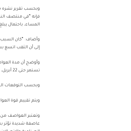
وبحسب تقرير نشره مخ
المساء، باحتمال يبلغ حوالي 80%، ستتطور إلى عواصف مغناطيسية 
وأضاف: “كان السبب ه
إلى أن الثقب اتسع بش
وأوضح أن مدة العوا
تستمر حتى 22 أبريل، وفي أسوأ الأحوال، قد تمتد هذه الفترة إلى جزء من يوم الأربعاء 23 أبريل.
وبحسب التوقعات الم
ويتم تقييم قوة ال
عاصفة شديدة تؤثر بش