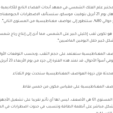
تبر علم الفلك الشمسي في معهد أبحاث الفضاء التابع للأكاديمية ا
فإنه “في منتصف النهار، يوم 21 أبريل بتوقيت موسكو، ستستأنف الاضطرابات الج
من المستوى الثاني”.
و تكوين ثقب إكليلي كبير على الشمس، مما أدى إلى إنتاج رياح شمس
كل كبير خلال اليومين الماضيين”.
صف المغناطيسية ستعتمد على حجم الثقب، وبحسب التوقعات الأولية
حدثة فإن ذروة العواصف المغناطيسية ستحدث يوم الثلاثاء.
عواصف المغناطيسية على مقياس مكون من خمس نقاط.
كل مباشر على أنظمة الطاقة وتتسبب في حدوث اضطرابات في الملاح