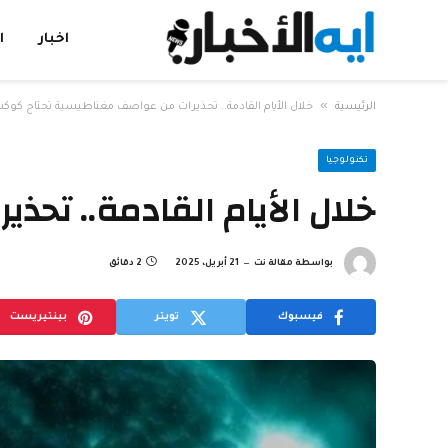
اخبار
ا
»
الرئيسية
خلال الأيام القادمة.. تحذيرات من عواصف مغناطيسية تجتاح كوك
تكنولوجيا
خلال الأيام القادمة.. تح
بواسطة
مقالة نت
21 أبريل، 2025
2 دقائق
فيسبوك
تويتر
بينتيريست