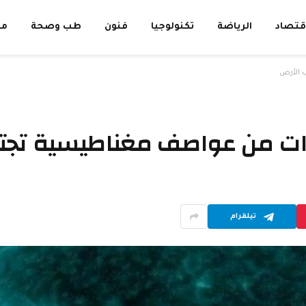
قتصاد
الرياضة
تكنولوجيا
فنون
طب وصحة
مق
ب الأرض
ذيرات من عواصف مغناطيسية تج
تيلقرام