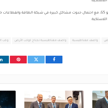
اللاسلكية.
والمستوى الأقصى هو G5، مع احتمال حدوث مشاكل كبيرة في شبكة الطاقة وانقطاعا
اللاسلكية.
رض
واصف مغناطيسية
واصف مغناطيسية تجتاح كوكب الأرض
وكب ال
فيسبوك
تويتر
بينتيريست
ل