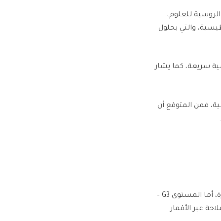
لروسية للعلوم،
يومغناطيسية، والتي بحلول
ية سريعة، كما يشار
، فمن المتوقع أن
وتعتبر العواصف من المستوى G1 هي الأضعف، ليس لها أي تأثير تقريبا على تشغيل الأجهزة، أما المستوى G3 –
ة عبر الأقمار