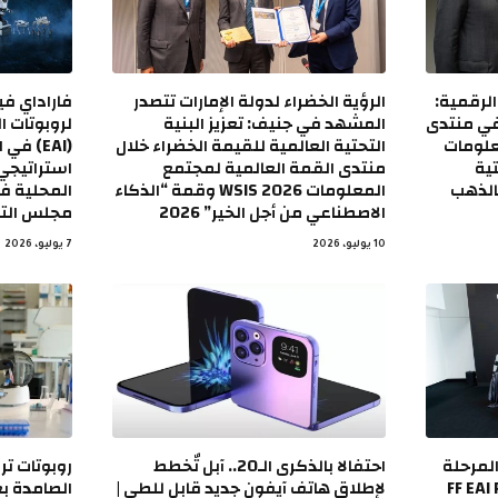
الرقمية:
الرؤية الخضراء لدولة الإمارات تتصدر
فاراداي في
تعرض في منتدى
المشهد في جنيف: تعزيز البنية
لروبوتات ا
علومات
التحتية العالمية للقيمة الخضراء خلال
(EAI) 
تحتية
منتدى القمة العالمية لمجتمع
استراتيجي
الذهب
المعلومات WSIS 2026 وقمة “الذكاء
المحلية في
الاصطناعي من أجل الخير” 2026
مجلس التع
10 يوليو، 2026
7 يوليو، 2026
لمرحلة
احتفالا بالذكرى الـ20.. آبل تٌخطط
روبوتات تر
FF EAI Robot
لإطلاق هاتف آيفون جديد قابل للطي |
الصامدة بعد