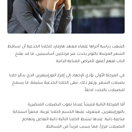
كشفت دراسة أجراها علماء معهد هارفارد للخلايا الجذعية أن تساقط
الشعر المرتبط بالتوتر يحدث عبر مرحلتين أساسيتين، ما قد يفتح
الباب لفهم أعمق لأمراض المناعة الذاتية.
في المرحلة الأولى يؤدي الإجهاد إلى إفراز النورإبينفرين الذي يدمّر خلايا
بصيلات الشعر. ورغم ذلك، تبقى الخلايا الجذعية سليمة، ما يسمح
للبصيلات بالتجدد لاحقاً.
أما المرحلة الثانية فتنشأ عندما تموت البصيلات المتضررة
بالنورإبينفرين، فيتعرف عليها الجسم كخلايا غريبة، محفزاً استجابة
مناعية ذاتية. عندها تنشط الخلايا التائية ذاتية التفاعل وتهاجم
البصيلات مراراً، مما يسبب مزيداً من التساقط.