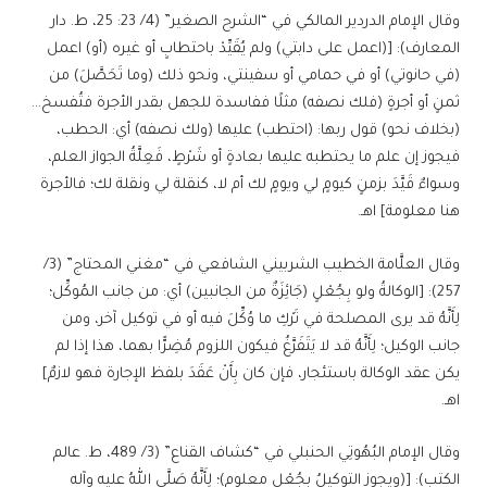
وقال الإمام الدردير المالكي في “الشرح الصغير” (4/ 23: 25، ط. دار
المعارف): [(اعمل على دابتي) ولم يُقَيِّدْ باحتطابٍ أو غيره (أو) اعمل
(في حانوتي) أو في حمامي أو سفينتي، ونحو ذلك (وما تَحَصَّلَ) من
ثمنٍ أو أجرةٍ (فلك نصفه) مثلًا ففاسدة للجهل بقدر الأجرة فتُفسخ…
(بخلاف نحو) قول ربها: (احتطب) عليها (ولك نصفه) أي: الحطب،
فيجوز إن علم ما يحتطبه عليها بعادةٍ أو شَرْطٍ، فَعِلَّةُ الجواز العلم،
وسواءٌ قَيَّدَ بزمنٍ كيومٍ لي ويومٍ لك أم لا، كنقلة لي ونقلة لك؛ فالأجرة
هنا معلومة] اهـ.
وقال العلَّامة الخطيب الشربيني الشافعي في “مغني المحتاج” (3/
257): [الوكالةُ ولو بِجُعْلٍ (جَائِزَةٌ من الجانبين) أي: من جانب المُوكِّل؛
لِأَنَّهُ قد يرى المصلحة في تَرْكِ ما وُكِّلَ فيه أو في توكيل آخر، ومن
جانب الوكيل؛ لِأَنَّهُ قد لا يَتَفَرَّغُ فيكون اللزوم مُضِرًّا بهما، هذا إذا لم
يكن عقد الوكالة باستئجار، فإن كان بِأَنْ عَقَدَ بلفظ الإجارة فهو لازمٌ]
اهـ.
وقال الإمام البُهُوتِي الحنبلي في “كشاف القناع” (3/ 489، ط. عالم
الكتب): [(ويجوز التوكيلُ بِجُعْلٍ معلوم)؛ لِأَنَّهُ صَلَّى اللهُ عليه وآله