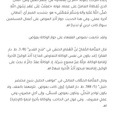
إحياء التراث): [قوله: «أَمَرَ لِي بِعُمَالَةٍ» هي: بِضَمِّ الْعَيْنِ وهي: المال
الذي يُعْطَاهُ العاملُ على عمله، قوله: «عَمِلْتُ عَلَى عَهْدِ رَسُولِ اللهِ
صَلَّى اللهُ عَلَيْهِ وآله وَسَلَّمَ فَعَمَّلَنِي» هو: بتشديد الميم أي: أعطاني
أجرة عملي، وفي هذا الحديث: جواز أَخْذِ العوض على أعمال المسلمين
سواءٌ كانت لدِينٍ أو لدنيا] اهـ.
ولقد تتابعت نصوص الفقهاء على جواز الوكالة بعِوَض:
قال العلَّامة الكَمَالُ بْنُ الْهُمَامِ الحنفي في “فتح القدير” (8/ 3، ط. دار
الفكر): [قد يكون في نفس الوكالة التعاوض كما إذا أَخَذَ الوكيلُ الأجرةَ
لِإقامةِ الوكالة، فإنَّهُ غيرُ ممنوعٍ شرعًا، إذ الوكالةُ عقدٌ جائزٌ لا يجبُ على
الوكيل إقامتها فيجوز أَخْذُ الأُجرةِ فيها] اهـ.
وقال العلَّامة الحطَّاب المالكي في “مواهب الجليل شرح مختصر
خليل” (5/ 188، ط. دار الفكر): [وإن كانت بعوضٍ.. تلزمهما بالعقد، ولا
يكون لواحدٍ التَخلِّي، وتكون بعوضٍ مُسمًّى، وإلى أجلٍ مضروبٍ وفي
عملٍ معروف… وفي قول ابن الحاجب: والوكالة بأجرةٍ لازمةٍ كالإجارة]
اهـ.