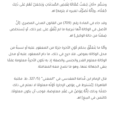
وسَلَّم: «كَانَ يَبْعَثُ عُمَّالَهُ لِقَبْضِ الصَّدَقَاتِ وَيَجْعَلُ لَهُمْ عَلَى ذَلِكَ
جُعْلًا»، ولِأَنَّهُ تَصَرُّفٌ لغيره لا يلزمه] اهـ.
وقد جاء في المادة رقم: (709) من القانون المدني المصري: [أنَّ
الأصل في الوكالة أنَّها تبرعية ما لم يُتَّفَقْ على غير ذلك، أو يُستخلص
ضِمْنًا من حالة الوكيل] اهـ.
وأمَّا ما يَتَعَلَّقُ بحكم كَوْنِ الأجرة جزءًا من المعقودِ عليه أو نسبةً من
محل الوكالة بعوض، فلا حرج في ذلك، ما دام المعقود عليه أو محل
الوكالة معلوم القدر والجنس والصفة؛ إذ به تكون الأجرةُ معلومة علمًا
ينفي الجهالة عنها، وهو ما تصح معه المعاملة.
قال الإمام ابن قُدامة المقدسي في “المغني” (5/ 327، ط. مكتبة
القاهرة): [يُشترط في عِوَضِ الإجارةِ كَوْنُه معلومًا لا نعلم في ذلك
خلافًا؛ وذلك لِأَنَّهُ عِوَضٌ في عَقْدِ معاوضة، فوجب أن يكون معلومًا،
كالثمن في البيع] اهـ.