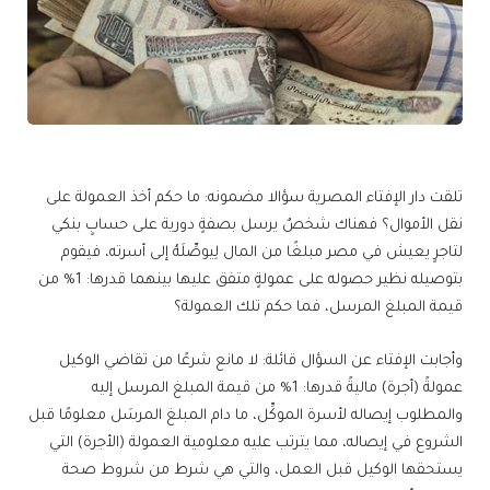
تلقت دار الإفتاء المصرية سؤالا مضمونه: ما حكم أخذ العمولة على
نقل الأموال؟ فهناك شخصٌ يرسل بصفةٍ دورية على حسابٍ بنكي
لتاجرٍ يعيش في مصر مبلغًا من المال لِيوصِّلَهُ إلى أسرته، فيقوم
بتوصيله نظير حصوله على عمولةٍ متفق عليها بينهما قدرها: 1% من
قيمة المبلغ المرسل، فما حكم تلك العمولة؟
وأجابت الإفتاء عن السؤال قائلة: لا مانع شرعًا من تقاضي الوكيل
عمولةً (أجرة) ماليةً قدرها: 1% من قيمة المبلغ المرسل إليه
والمطلوب إيصاله لأسرة الموكِّل، ما دام المبلغ المرسَل معلومًا قبل
الشروع في إيصاله، مما يترتب عليه معلومية العمولة (الأجرة) التي
يستحقها الوكيل قبل العمل، والتي هي شرط من شروط صحة