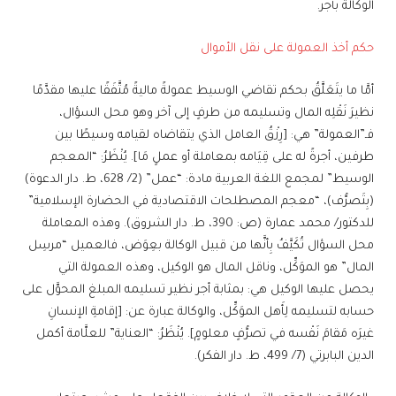
الوكالة بأجر.
حكم أخذ العمولة على نقل الأموال
أمَّا ما يتَعَلَّقُ بحكم تقاضي الوسيط عمولةً ماليةً مُتَّفَقًا عليها مقدَّمًا
نظيرَ نَقْلِه المال وتسليمه من طرفٍ إلى آخر وهو محل السؤال،
فـ”العمولة” هي: [رِزْقُ العامل الذي يتقاضاه لقيامه وسيطًا بين
طرفين، أجرةً له على قِيَامه بمعاملة أو عملٍ مَا]. يُنْظَرُ: “المعجم
الوسيط” لمجمع اللغة العربية مادة: “عمل” (2/ 628، ط. دار الدعوة)
(بِتَصرُّف)، “معجم المصطلحات الاقتصادية في الحضارة الإسلامية”
للدكتور/ محمد عمارة (ص: 390، ط. دار الشروق). وهذه المعاملة
محل السؤال تُكَيَّفُ بِأنَّها من قبيل الوكالة بعِوَض، فالعميل “مرسِل
المال” هو الموَكِّل، وناقل المال هو الوكيل، وهذه العمولة التي
يحصل عليها الوكيل هي: بمثابة أجر نظير تسليمه المبلغ المحوَّل على
حسابه لتسليمه لِأَهل الموَكِّل، والوكالة عبارة عن: [إقامةِ الإنسانِ
غيرَه مَقامَ نَفْسه في تصرُّفٍ معلومٍ]. يُنْظَرُ: “العناية” للعلَّامة أكمل
الدين البابرتي (7/ 499، ط. دار الفكر).