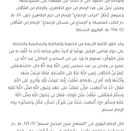
والوكالة من العقود التي لا خلاف بين الفقهاء على مشروعيتها؛
وممن نَصَّ على هذا الإمام ابن حزمٍ الظاهري، والإمام ابن القَطَّان
وغيرهم. يُنْظَرُ: “مراتب الإجماع” للإمام ابن حزم الظاهري (ص: 61، ط.
دار الكتب العلمية)، و”الإقناع في مسائل الإجماع” للإمام ابن القَطَّان
(2/ 156، ط. الفاروق الحديثة).
وقد اتفق الأئمة الأربعة من الحنفية والمالكية والشافعية والحنابلة
على جوازِ تقاضي الوكيل عِوضًا أو أجرةً نظير قيامه بأداء ما كُلِّفَ به من
قِبَلِ المُوَكِّل؛ لعمومِ ما وَرَدَ عن ابن الساعدي المالكي عبد الله بن
عمرو بن وقدان بن عبد شمس رَضِيَ اللهُ عنه، أنَّهُ قال: «اسْتَعْمَلَنِي
عُمَرُ بْنُ الْخَطَّابِ رَضِيَ اللهُ عَنْهُ عَلَى الصَّدَقَةِ، فَلَمَّا فَرَغْتُ مِنْهَا،
وَأَدَّيْتُهَا إِلَيْهِ، أَمَرَ لِي بِعُمَالَةٍ، فَقُلْتُ: إِنَّمَا عَمِلْتُ لِلَّهِ، وَأَجْرِي عَلَى اللهِ،
فَقَالَ: خُذْ مَا أُعْطِيتَ، فَإِنِّي عَمِلْتُ عَلَى عَهْدِ رَسُولِ اللهِ صَلَّى اللهُ عَلَيْهِ
وَسَلَّمَ فَعَمَّلَنِي، فَقُلْتُ مِثْلَ قَوْلِكَ، فَقَالَ لِي رَسُولُ اللهِ صَلَّى اللهُ
عَلَيْهِ وَسَلَّمَ: «إِذَا أُعْطِيتَ شَيْئًا مِنْ غَيْرِ أَنْ تَسْأَلَ، فَكُلْ وَتَصَدَّقْ» رواه
الإمام مسلم.
قال الإمام النووي في “المنهاج شرح صحيح مسلم” (7/ 137، ط. دار