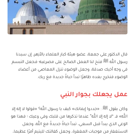
قال الدكتور علي جمعة، عضو هيئة كبار العلماء بالأزهر، إن سيدنا
رسول الله ﷺ فتح لنا العمل الصالح على مصرعيه؛ فجعل التبسم
في وجه أخيك صدقة، وجعل الوضوء تنزل المعاصي من أعضاء
الوضوء فتخرج بعده طاهرًا تبدأ حياةً جديدة مع ربك.
عمل يجعلك بجوار النبي
وكان يقول ﷺ : «جددوا إيمانك» كيف يا رسول الله؟ «قولوا لا إله إلا
الله» فـ “لا إله إلا الله” عندما تذكرها من قلبك وفي وعيك ؛ فهذا هو
الوعي الذي يبدأ قبل السعي، تبدأ حياةً جديدةً مع الله، وجعل
الاستغفار من موجبات المغفرة، وجعل كفالتك لليتيم أمرًا عظيما،