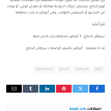
في بعض الحالات، قد تكون النوبات العصبية من العلامات المبكرة
لورم الدماغ، وتشمل حركات لا إرادية مفاجئة، أو فقدان الوعي، أو نوبات
من التحديق أو التشوش المؤقت، وهي أعراض لا يجب تجاهلها.
اقرأ أيضًا:
سرطان الدماغ.. 5 أعراض محتملة يجب الحذر منها
قد لا تعرفها .. أعراض تكشف الإصابة بـ سرطان الدماغ
التوتر
السرطان
الصداع
صحة الدماغ
فيسبوك
تويتر
بينتيريست
لينكدإن
Tumblr
البريد
الإلكترو
المقالات
ذات الصلة